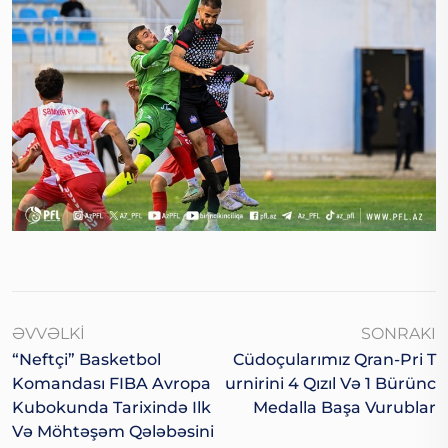
ƏVVƏLKI
SONRAKI
“Neftçi” Basketbol
Cüdoçularımız Qran-Pri T
Komandası FIBA Avropa
Urnirini 4 Qızıl Və 1 Bürünc
Kubokunda Tarixində Ilk
Medalla Başa Vurublar
Və Möhtəşəm Qələbəsini