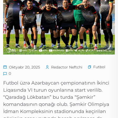
Futbol
Oktyabr 20, 2025
Redactor Neftchi
0
Futbol üzrə Azərbaycan çempionatının İkinci
Liqasında VI turun oyunlarına start verilib.
“Qaradağ Lökbatan” bu turda “Şəmkir”
komandasının qonağı olub. Şəmkir Olimpiya
İdman Kompleksinin stadionunda keçirilən