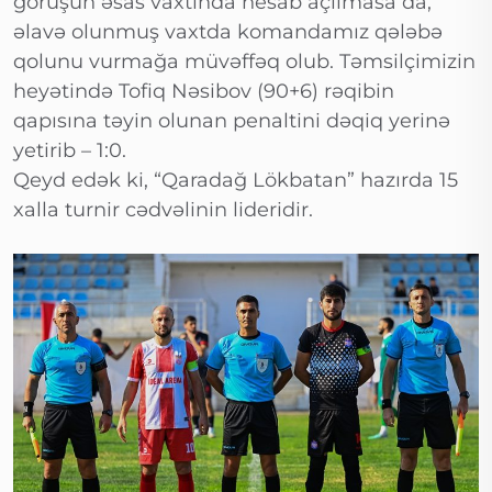
görüşün əsas vaxtında hesab açılmasa da,
əlavə olunmuş vaxtda komandamız qələbə
qolunu vurmağa müvəffəq olub. Təmsilçimizin
heyətində Tofiq Nəsibov (90+6) rəqibin
qapısına təyin olunan penaltini dəqiq yerinə
yetirib – 1:0.
Qeyd edək ki, “Qaradağ Lökbatan” hazırda 15
xalla turnir cədvəlinin lideridir.