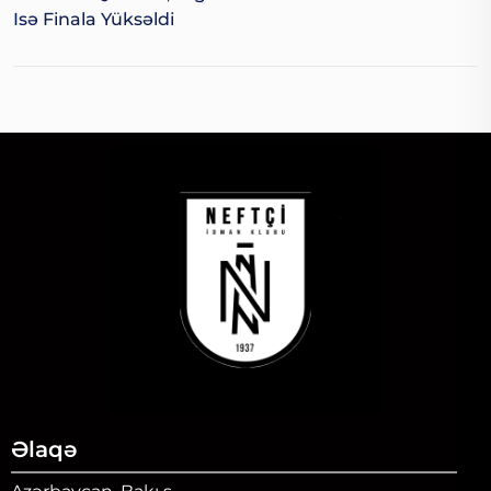
Isə Finala Yüksəldi
Əlaqə