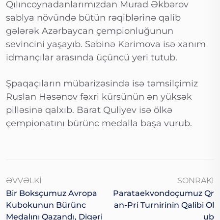
Qılıncoynadanlarımızdan Murad Əkbərov
sablya növündə bütün rəqiblərinə qalib
gələrək Azərbaycan çempionluğunun
sevincini yaşayıb. Səbinə Kərimova isə xanım
idmançılar arasında üçüncü yeri tutub.
Şpaqaçıların mübarizəsində isə təmsilçimiz
Ruslan Həsənov fəxri kürsünün ən yüksək
pilləsinə qalxıb. Barat Quliyev isə ölkə
çempionatını bürünc medalla başa vurub.
ƏVVƏLKI
SONRAKI
Bir Boksçumuz Avropa
Parataekvondoçumuz Qr
Kubokunun Bürünc
An-Pri Turnirinin Qalibi Ol
Medalını Qazandı, Digəri
Ub