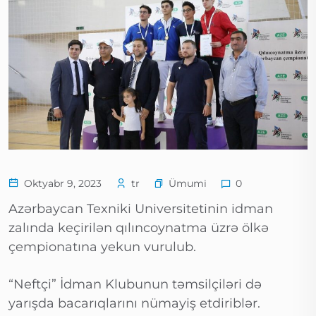
Ümumi
Oktyabr 9, 2023
tr
0
Azərbaycan Texniki Universitetinin idman
zalında keçirilən qılıncoynatma üzrə ölkə
çempionatına yekun vurulub.
“Neftçi” İdman Klubunun təmsilçiləri də
yarışda bacarıqlarını nümayiş etdiriblər.