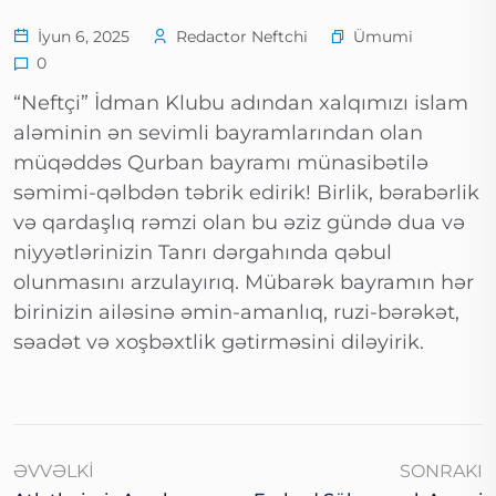
Ümumi
İyun 6, 2025
Redactor Neftchi
0
“Neftçi” İdman Klubu adından xalqımızı islam
aləminin ən sevimli bayramlarından olan
müqəddəs Qurban bayramı münasibətilə
səmimi-qəlbdən təbrik edirik! Birlik, bərabərlik
və qardaşlıq rəmzi olan bu əziz gündə dua və
niyyətlərinizin Tanrı dərgahında qəbul
olunmasını arzulayırıq. Mübarək bayramın hər
birinizin ailəsinə əmin-amanlıq, ruzi-bərəkət,
səadət və xoşbəxtlik gətirməsini diləyirik.
ƏVVƏLKI
SONRAKI