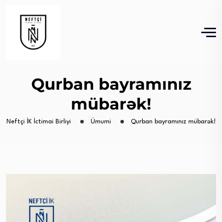
Qurban bayramınız
mübarək!
Neftçi İK İctimai Birliyi
Ümumi
Qurban bayramınız mübarək!