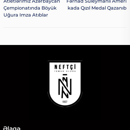
Atletlərimiz Azərbaycan
Fərhad Süleymanlı Ameri
Çempionatında Böyük
Kada Qızıl Medal Qazanıb
Uğura Imza Atıblar
Əlaqə