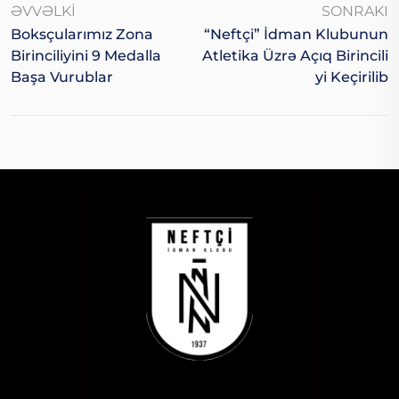
ƏVVƏLKI
SONRAKI
Boksçularımız Zona
“Neftçi” İdman Klubunun
Birinciliyini 9 Medalla
Atletika Üzrə Açıq Birincili
Başa Vurublar
Yi Keçirilib