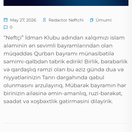
Ümumi
May 27, 2026
Redactor Neftchi
0
“Neftçi” İdman Klubu adından xalqımızı islam
aləminin ən sevimli bayramlarından olan
müqəddəs Qurban bayramı münasibətilə
səmimi-qəlbdən təbrik edirik! Birlik, bərabərlik
və qardaşlıq rəmzi olan bu əziz gündə dua və
niyyətlərinizin Tanrı dərgahında qəbul
olunmasını arzulayırıq. Mübarək bayramın hər
birinizin ailəsinə əmin-amanlıq, ruzi-bərəkət,
səadət və xoşbəxtlik gətirməsini diləyirik.