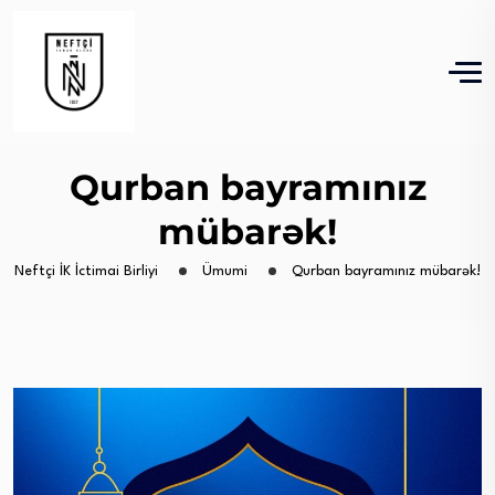
Qurban bayramınız
mübarək!
Neftçi İK İctimai Birliyi
Ümumi
Qurban bayramınız mübarək!