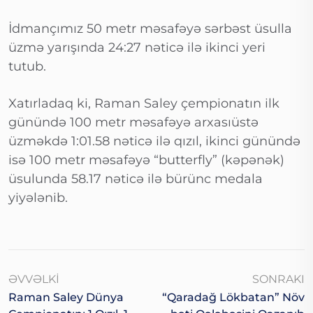
İdmançımız 50 metr məsafəyə sərbəst üsulla
üzmə yarışında 24:27 nəticə ilə ikinci yeri
tutub.
Xatırladaq ki, Raman Saley çempionatın ilk
günündə 100 metr məsafəyə arxasıüstə
üzməkdə 1:01.58 nəticə ilə qızıl, ikinci günündə
isə 100 metr məsafəyə “butterfly” (kəpənək)
üsulunda 58.17 nəticə ilə bürünc medala
yiyələnib.
ƏVVƏLKI
SONRAKI
Raman Saley Dünya
“Qaradağ Lökbatan” Növ