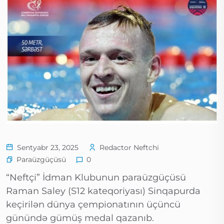
Sentyabr 23, 2025
Redactor Neftchi
Paraüzgüçüsü
0
“Neftçi” İdman Klubunun paraüzgüçüsü
Raman Saley (S12 kateqoriyası) Sinqapurda
keçirilən dünya çempionatının üçüncü
günündə gümüş medal qazanıb.