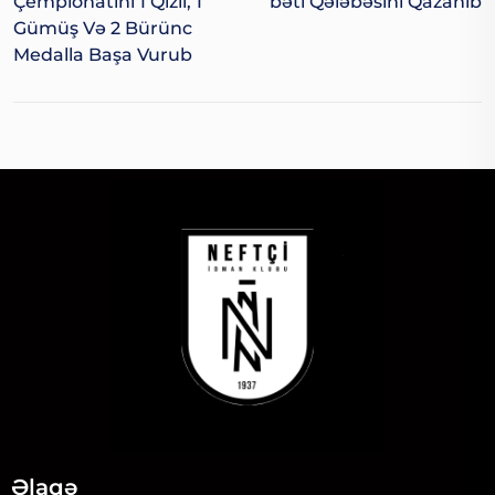
Çempionatını 1 Qızıl, 1
Bəti Qələbəsini Qazanıb
Gümüş Və 2 Bürünc
Medalla Başa Vurub
Əlaqə