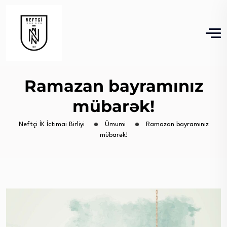
Ramazan bayramınız
mübarək!
Neftçi İK İctimai Birliyi
Ümumi
Ramazan bayramınız
mübarək!