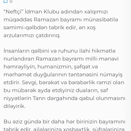
0
“Neftçi” İdman Klubu adından xalqımızı
müqəddəs Ramazan bayramı münasibətilə
səmimi-qəlbdən təbrik edir, ən xoş
arzularımızı çatdırırıq.
İnsanların qəlbini və ruhunu ilahi hikmətlə
nurlandıran Ramazan bayramı milli-mənəvi
həmrəyliyin, humanizmin, şəfqət və
mərhəmət duyğularının təntənəsini nümayiş
etdirir. Sevgi, bərəkət və bərabərlik rəmzi olan
bu mübarək ayda etdiyiniz duaların, saf
niyyətlərin Tanrı dərgahında qəbul olunmasını
diləyirik.
Bu əziz gündə bir daha hər birinizin bayramını
təbrik edir, ailələrinizə xoşbəxtlik, süfrələrinizə