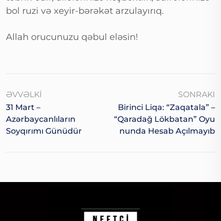
bol ruzi və xeyir-bərəkət arzulayırıq.
Allah orucunuzu qəbul eləsin!
ƏVVƏLKI
SONRAKI
31 Mart –
Birinci Liqa: “Zaqatala” –
Azərbaycanlıların
“Qaradağ Lökbatan” Oyu
Soyqırımı Günüdür
Nunda Hesab Açılmayıb