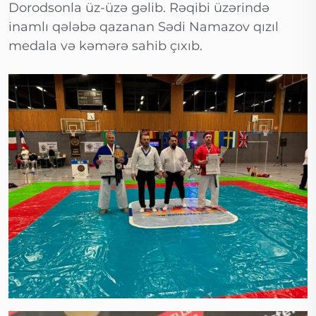
Dorodsonla üz-üzə gəlib. Rəqibi üzərində
inamlı qələbə qazanan Sədi Namazov qızıl
medala və kəmərə sahib çıxıb.