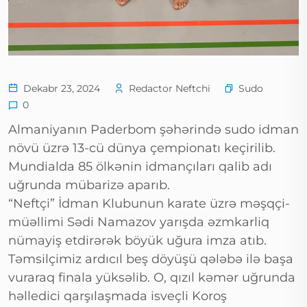
Sudo
Dekabr 23, 2024
Redactor Neftchi
0
Almaniyanın Paderbom şəhərində sudo idman
növü üzrə 13-cü dünya çempionatı keçirilib.
Mundialda 85 ölkənin idmançıları qalib adı
uğrunda mübarizə aparıb.
“Neftçi” İdman Klubunun karate üzrə məşqçi-
müəllimi Sədi Namazov yarışda əzmkarliq
nümayiş etdirərək böyük uğura imza atıb.
Təmsilçimiz ardıcıl beş döyüşü qələbə ilə başa
vuraraq finala yüksəlib. O, qızıl kəmər uğrunda
həlledici qarşılaşmada isveçli Koroş