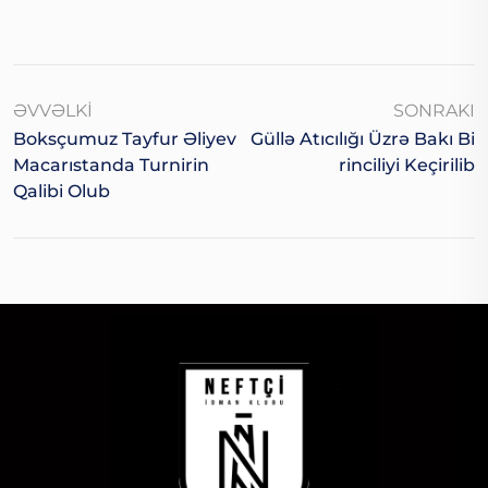
ƏVVƏLKI
SONRAKI
Boksçumuz Tayfur Əliyev
Güllə Atıcılığı Üzrə Bakı Bi
Macarıstanda Turnirin
Rinciliyi Keçirilib
Qalibi Olub