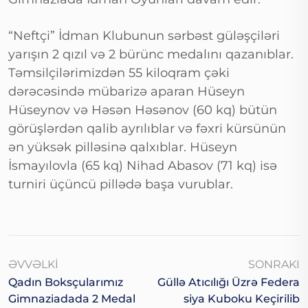
“Neftçi” İdman Klubunun sərbəst güləşçiləri
yarışın 2 qızıl və 2 bürünc medalını qazanıblar.
Təmsilçilərimizdən 55 kiloqram çəki
dərəcəsində mübarizə aparan Hüseyn
Hüseynov və Həsən Həsənov (60 kq) bütün
görüşlərdən qalib ayrılıblar və fəxri kürsünün
ən yüksək pilləsinə qalxıblar. Hüseyn
İsmayılovla (65 kq) Nihad Abasov (71 kq) isə
turniri üçüncü pillədə başa vurublar.
ƏVVƏLKI
SONRAKI
Qadın Boksçularımız
Güllə Atıcılığı Üzrə Federa
Gimnaziadada 2 Medal
Siya Kuboku Keçirilib