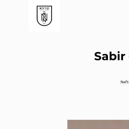
Sabir
Neftç