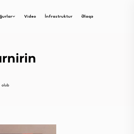
ğurlar
Video
İnfrastruktur
Əlaqə
rnirin
i olub