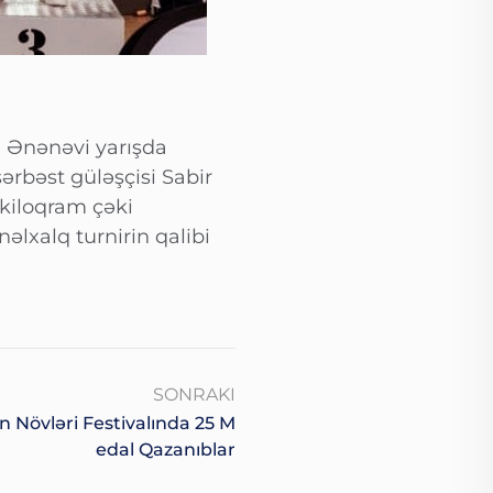
. Ənənəvi yarışda
rbəst güləşçisi Sabir
 kiloqram çəki
lxalq turnirin qalibi
SONRAKI
n Növləri Festivalında 25 M
Edal Qazanıblar