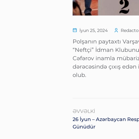
İyun 25, 2024
Redactor
Polşanın paytaxtı Varşa
“Neftçi” İdman Klubunun
Cəfərov inamla mübarizə
dərəcəsində çıxış edən 
olub.
ƏVVƏLKI
26 İyun – Azərbaycan Respu
Günüdür