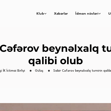
Klub
Xəbərlər
İdman növləri
U
 Cəfərov beynəlxalq tu
qalibi olub
i İK İctimai Birliyi
Güləş
Sabir Cəfərov beynəlxalq turnirin qalib