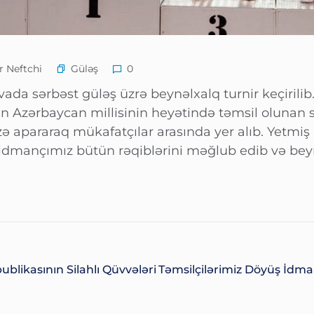
Güləş
 Neftchi
0
vada sərbəst güləş üzrə beynəlxalq turnir keçirilib
 Azərbaycan millisinin heyətində təmsil olunan sə
 apararaq mükafatçılar arasında yer alıb. Yetmiş
idmançımız bütün rəqiblərini məğlub edib və beynə
blikasının Silahlı Qüvvələri
Təmsilçilərimiz Döyüş İdma