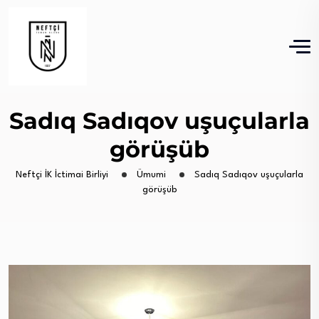
Sadıq Sadıqov uşuçularla
görüşüb
Neftçi İK İctimai Birliyi
Ümumi
Sadıq Sadıqov uşuçularla
görüşüb