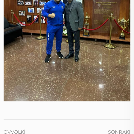
ƏVVƏLKI
SONRAKI