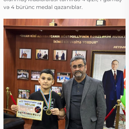
və 4 bürünc medal qazanıblar.