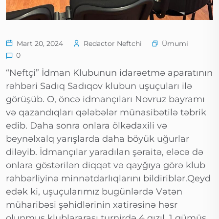
Ümumi
Mart 20, 2024
Redactor Neftchi
0
“Neftçi” İdman Klubunun idarəetmə aparatının
rəhbəri Sadıq Sadıqov klubun uşuçuları ilə
görüşüb. O, öncə idmançıları Novruz bayramı
və qazandıqları qələbələr münasibətilə təbrik
edib. Daha sonra onlara ölkədaxili və
beynəlxalq yarışlarda daha böyük uğurlar
diləyib. İdmançılar yaradılan şəraitə, eləcə də
onlara göstərilən diqqət və qayğıya görə klub
rəhbərliyinə minnətdarlıqlarını bildiriblər.Qeyd
edək ki, uşuçularımız bugünlərdə Vətən
müharibəsi şəhidlərinin xatirəsinə həsr
olunmuş klublararası turnirdə 4 qızıl, 1 gümüş