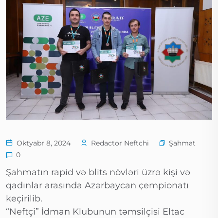
Şahmat
Oktyabr 8, 2024
Redactor Neftchi
0
Şahmatın rapid və blits növləri üzrə kişi və
qadınlar arasında Azərbaycan çempionatı
keçirilib.
“Neftçi” İdman Klubunun təmsilçisi Eltac