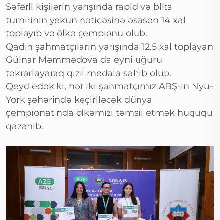
Səfərli kişilərin yarışında rapid və blits
turnirinin yekun nəticəsinə əsasən 14 xal
toplayıb və ölkə çempionu olub.
Qadın şahmatçıların yarışında 12.5 xal toplayan
Gülnar Məmmədova da eyni uğuru
təkrarlayaraq qızıl medala sahib olub.
Qeyd edək ki, hər iki şahmatçımız ABŞ-ın Nyu-
York şəhərində keçiriləcək dünya
çempionatında ölkəmizi təmsil etmək hüququ
qazanıb.