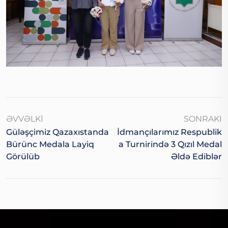
ƏVVƏLKI
SONRAKI
Güləşçimiz Qazaxıstanda
İdmançılarımız Respublik
Bürünc Medala Layiq
A Turnirində 3 Qızıl Medal
Görülüb
Əldə Ediblər