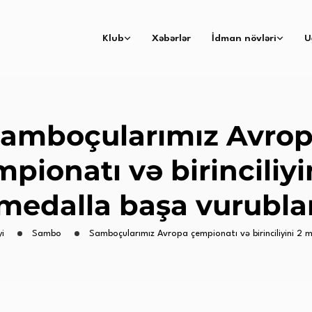
Klub
Xəbərlər
İdman növləri
U
amboçularımız Avro
pionatı və birinciliyi
medalla başa vurubla
yi
Sambo
Samboçularımız Avropa çempionatı və birinciliyini 2 