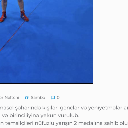
Sambo
r Neftchi
0
masol şəhərində kişilər, gənclər və yeniyetmələr 
və birinciliyinə yekun vurulub.
 təmsilçiləri nüfuzlu yarışın 2 medalına sahib olu