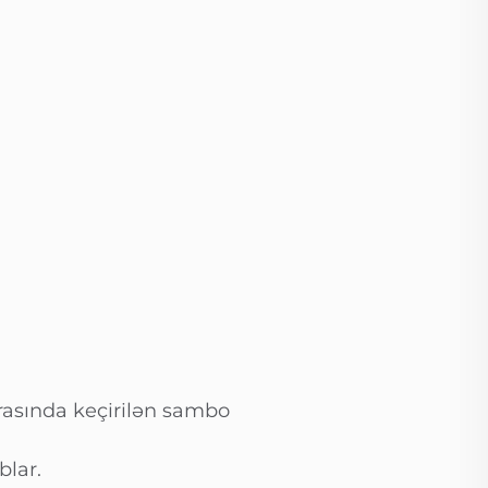
arasında keçirilən sambo
blar.