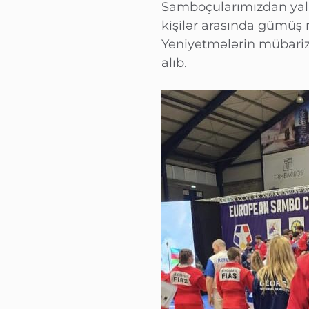
Samboçularımızdan yalnı
kişilər arasında gümüş
Yeniyetmələrin mübarizə
alıb.