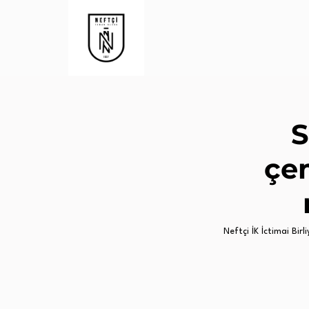
S
çem
Neftçi İK İctimai Birli