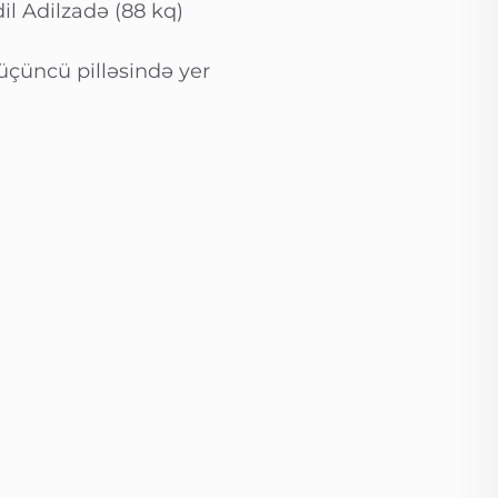
l Adilzadə (88 kq)
üçüncü pilləsində yer