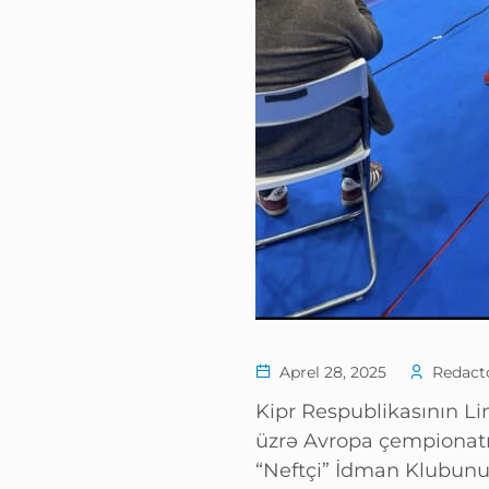
Aprel 28, 2025
Redacto
Kipr Respublikasının Li
üzrə Avropa çempionatı 
“Neftçi” İdman Klubunun