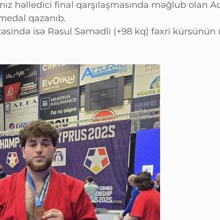
z həlledici final qarşılaşmasında məğlub olan Adi
 medal qazanıb.
sində isə Rəsul Səmədli (+98 kq) fəxri kürsünün 