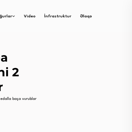
ğurlar
Video
İnfrastruktur
Əlaqə
pa
ni 2
r
medalla başa vurublar