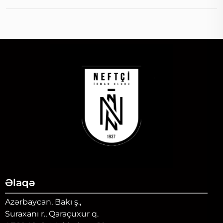
Əlaqə
Azərbaycan, Bakı ş.,
Suraxanı r., Qaraçuxur q.