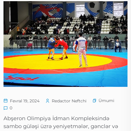
Ümumi
Fevral 19, 2024
Redactor Neftchi
0
Abşeron Olimpiya İdman Kompleksində
sambo güləşi üzrə yeniyetmələr, gənclər və