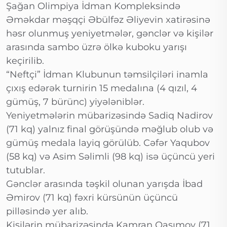
Şağan Olimpiya İdman Kompleksində
Əməkdar məşqçi Əbülfəz Əliyevin xatirəsinə
həsr olunmuş yeniyetmələr, gənclər və kişilər
arasında sambo üzrə ölkə kuboku yarışı
keçirilib.
“Neftçi” İdman Klubunun təmsilçiləri inamla
çıxış edərək turnirin 15 medalına (4 qızıl, 4
gümüş, 7 bürünc) yiyələniblər.
Yeniyetmələrin mübarizəsində Sadiq Nadirov
(71 kq) yalnız final görüşündə məğlub olub və
gümüş medala layiq görülüb. Cəfər Yaqubov
(58 kq) və Asim Səlimli (98 kq) isə üçüncü yeri
tutublar.
Gənclər arasında təşkil olunan yarışda İbad
Əmirov (71 kq) fəxri kürsünün üçüncü
pilləsində yer alıb.
Kişilərin mübarizəsində Kamran Qasımov (71