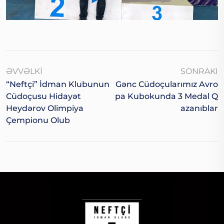
ƏVVƏLKI
SONRAKI
“Neftçi” İdman Klubunun
Gənc Cüdoçularımız Avro
Cüdoçusu Hidayət
Pa Kubokunda 3 Medal Q
Heydərov Olimpiya
Azanıblar
Çempionu Olub