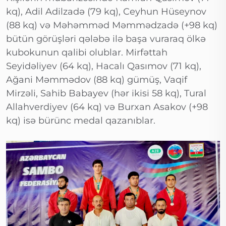
kq), Adil Adilzadə (79 kq), Ceyhun Hüseynov
(88 kq) və Məhəmməd Məmmədzadə (+98 kq)
bütün görüşləri qələbə ilə başa vuraraq ölkə
kubokunun qalibi olublar. Mirfəttah
Seyidəliyev (64 kq), Hacalı Qasımov (71 kq),
Ağani Məmmədov (88 kq) gümüş, Vaqif
Mirzəli, Sahib Babayev (hər ikisi 58 kq), Tural
Allahverdiyev (64 kq) və Burxan Asakov (+98
kq) isə bürünc medal qazanıblar.