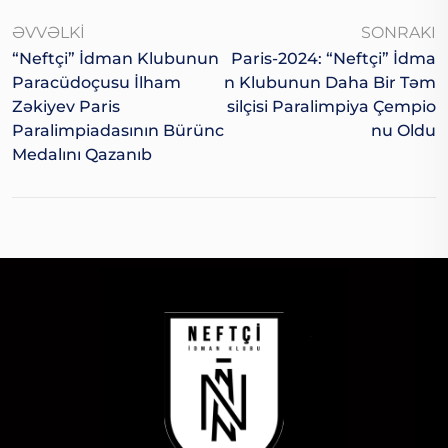
ƏVVƏLKI
SONRAKI
“Neftçi” İdman Klubunun
Paris-2024: “Neftçi” İdma
Paracüdoçusu İlham
N Klubunun Daha Bir Təm
Zəkiyev Paris
Silçisi Paralimpiya Çempio
Paralimpiadasının Bürünc
Nu Oldu
Medalını Qazanıb