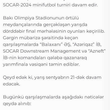
SOCAR-2024 minifutbol turniri davam edir.
Bakı Olimpiya Stadionunun örtülü
meydançalarında gerçəkləşən yarışda
dörddəbir final mərhələsinin oyunları keçirilib.
Gərgin mübarizə şəraitində keçən
qarşılaşmalarda “Balaxanı” ƏŞ, “Azəriqaz” İB,
SOCAR Downstream Management və “Azneft”
İB-nin komandaları qələbə qazanaraq
yarımfinala vəsiqəni təmin ediblər.
Qeyd edək ki, yarış sentyabrın 21-dək davam
edəcək.
Bugünkü qarşılaşmalarda aşağıdakı nəticələr
qeydə alınıb: