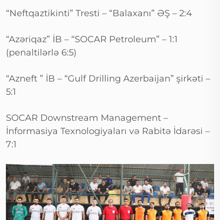
“Neftqaztikinti” Tresti – “Balaxanı” ƏŞ – 2:4
“Azəriqaz” İB – “SOCAR Petroleum” – 1:1
(penaltilərlə 6:5)
“Azneft ” İB – “Gulf Drilling Azerbaijan” şirkəti –
5:1
SOCAR Downstream Management –
İnformasiya Texnologiyaları və Rabitə İdarəsi –
7:1