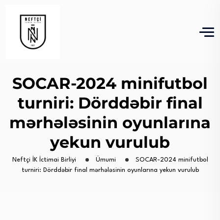
SOCAR-2024 minifutbol
turniri: Dörddəbir final
mərhələsinin oyunlarına
yekun vurulub
Neftçi İK İctimai Birliyi
Ümumi
SOCAR-2024 minifutbol
turniri: Dörddəbir final mərhələsinin oyunlarına yekun vurulub