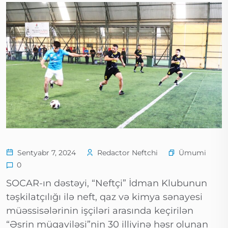
Ümumi
Sentyabr 7, 2024
Redactor Neftchi
0
SOCAR-ın dəstəyi, “Neftçi” İdman Klubunun
təşkilatçılığı ilə neft, qaz və kimya sənayesi
müəssisələrinin işçiləri arasında keçirilən
“Əsrin müqaviləsi”nin 30 illiyinə həsr olunan