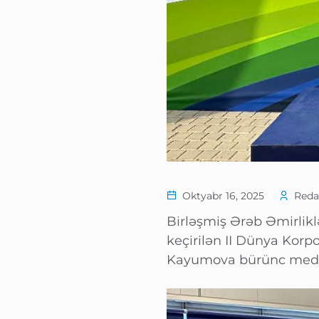
Oktyabr 16, 2025
Redac
Birləşmiş Ərəb Əmirlik
keçirilən II Dünya Korp
Kayumova bürünc medal