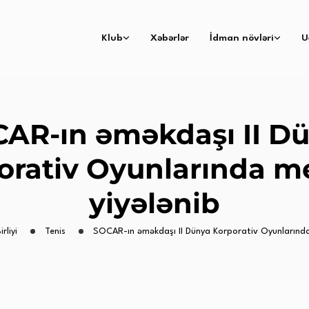
Klub
Xəbərlər
İdman növləri
U
AR-ın əməkdaşı II D
orativ Oyunlarında m
yiyələnib
rliyi
Tenis
SOCAR-ın əməkdaşı II Dünya Korporativ Oyunlarında