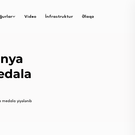
ğurlar
Video
İnfrastruktur
Əlaqə
ünya
edala
 medala yiyələnib