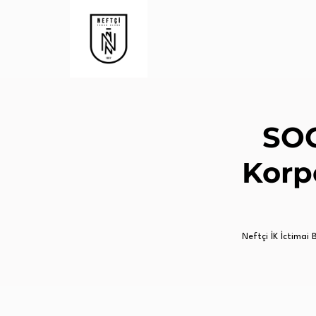
SOC
Korp
Neftçi İK İctimai Bi