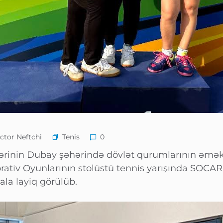
Tenis
tor Neftchi
0
lərinin Dubay şəhərində dövlət qurumlarının əmək
orativ Oyunlarının stolüstü tennis yarışında SOCA
a layiq görülüb.