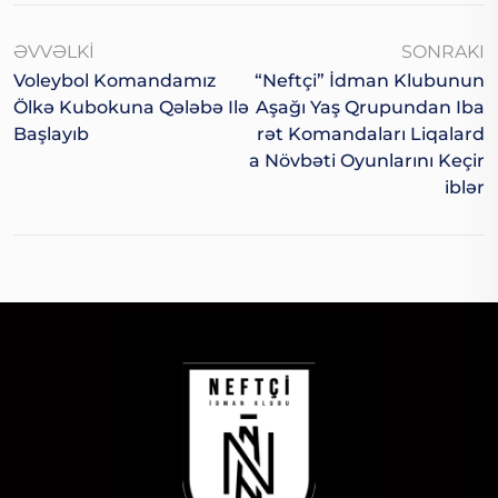
ƏVVƏLKI
SONRAKI
Voleybol Komandamız
“Neftçi” İdman Klubunun
Ölkə Kubokuna Qələbə Ilə
Aşağı Yaş Qrupundan Iba
Başlayıb
Rət Komandaları Liqalard
A Növbəti Oyunlarını Keçir
Iblər