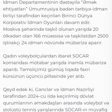
İdman Departamentinin dəstəyilə “Əmək
ehtiyatları” Ümumrusiya bədən tərbiyə-idman
birliyi tərəfindən keçirilən Birinci Dünya
Korporativ İdman Oyunları davam edir.
Moskva şəhərində təşkil olunan yarışda 20
ölkədən olan 166 müəssisə və təşkilatdan 2500
iştirakçı 24 idman növündə mübarizə aparır.
Qadın voleybolçulardan ibarət SOCAR
komandası mötəbər yarışda inamla mübarizə
aparıb. Təmsilçimiz gümüş liqada fəxri
kürsünün üçüncü pilləsində yer alıb.
Qeyd edək ki, Gənclər və İdman Nazirliyi
tərəfindən 2024-cü ildə keçirilmiş dövlət
qurumlarının əməkdaşları arasında voleybol və
stolüstü tennis yarışlarında SOCAR-ın müvafiq