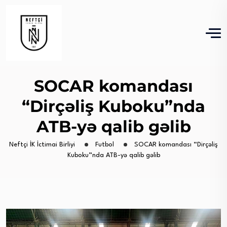
SOCAR komandası
“Dirçəliş Kuboku”nda
ATB-yə qalib gəlib
Neftçi İK İctimai Birliyi
Futbol
SOCAR komandası “Dirçəliş
Kuboku”nda ATB-yə qalib gəlib