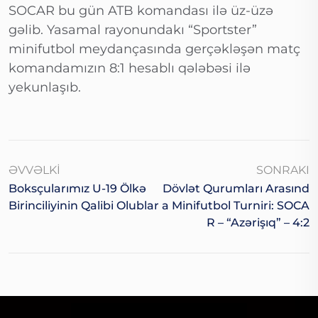
SOCAR bu gün ATB komandası ilə üz-üzə
gəlib. Yasamal rayonundakı “Sportster”
minifutbol meydançasında gerçəkləşən matç
komandamızın 8:1 hesablı qələbəsi ilə
yekunlaşıb.
ƏVVƏLKI
SONRAKI
Boksçularımız U-19 Ölkə
Dövlət Qurumları Arasınd
Birinciliyinin Qalibi Olublar
A Minifutbol Turniri: SOCA
R – “Azərişıq” – 4:2