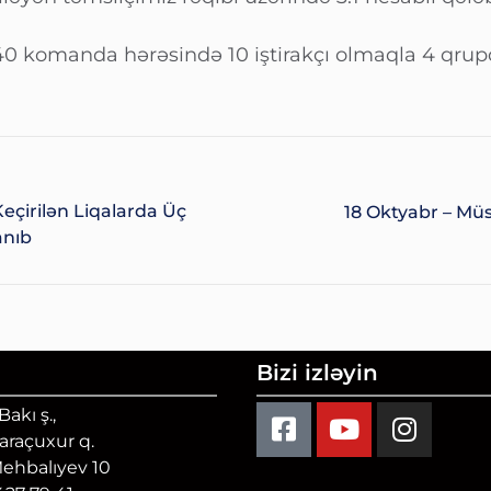
40 komanda hərəsində 10 iştirakçı olmaqla 4 qrup
 Keçirilən Liqalarda Üç
18 Oktyabr – Müs
nıb
Bizi izləyin
akı ş.,
Qaraçuxur q.
Mehbalıyev 10