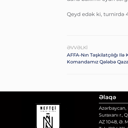
Qeyd edək ki, turnirdə 
ƏVVƏLKI
AFFA-Nın Təşkilatçılığı Ilə
Komandamız Qələbə Qaza
Əlaqə
Azərbaycan, B
Suraxanı r., 
AZ 1048, Ə. 