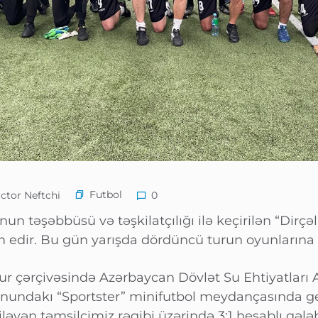
Futbol
ctor Neftchi
0
n təşəbbüsü və təşkilatçılığı ilə keçirilən “Dirçə
m edir. Bu gün yarışda dördüncü turun oyunlarına st
çərçivəsində Azərbaycan Dövlət Su Ehtiyatları Age
yonundakı “Sportster” minifutbol meydançasında 
ləyən təmsilçimiz rəqibi üzərində 3:1 hesablı qələ