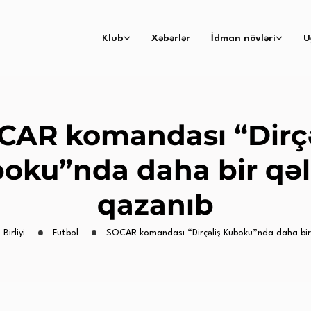
Klub
Xəbərlər
İdman növləri
U
CAR komandası “Dirçə
oku”nda daha bir qə
qazanıb
Birliyi
Futbol
SOCAR komandası “Dirçəliş Kuboku”nda daha bir