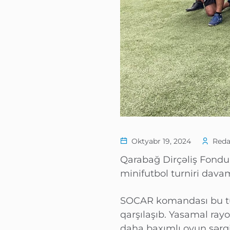
Oktyabr 19, 2024
Reda
Qarabağ Dirçəliş Fondunu
minifutbol turniri dava
SOCAR komandası bu tur 
qarşılaşıb. Yasamal ra
daha baxımlı oyun sərgi