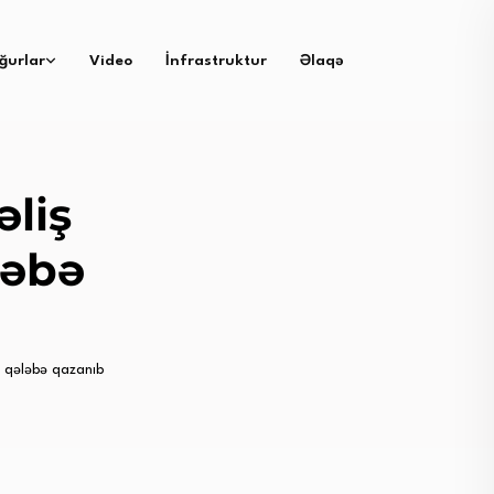
ğurlar
Video
İnfrastruktur
Əlaqə
liş
ləbə
 qələbə qazanıb