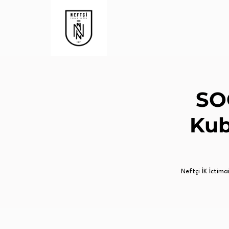
SO
Kub
Neftçi İK İctimai 