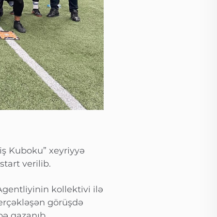
liş Kuboku” xeyriyyə
art verilib.
ntliyinin kollektivi ilə
gerçəkləşən görüşdə
bə qazanıb.