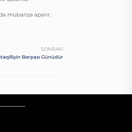
da mübarizə aparır.
SONRAKI
təqilliyin Bərpası Günüdür