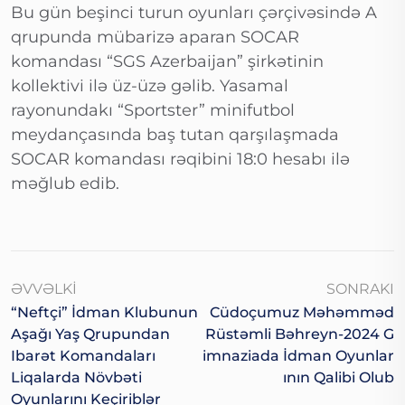
Bu gün beşinci turun oyunları çərçivəsində A
qrupunda mübarizə aparan SOCAR
komandası “SGS Azerbaijan” şirkətinin
kollektivi ilə üz-üzə gəlib. Yasamal
rayonundakı “Sportster” minifutbol
meydançasında baş tutan qarşılaşmada
SOCAR komandası rəqibini 18:0 hesabı ilə
məğlub edib.
ƏVVƏLKI
SONRAKI
“Neftçi” İdman Klubunun
Cüdoçumuz Məhəmməd
Aşağı Yaş Qrupundan
Rüstəmli Bəhreyn-2024 G
Ibarət Komandaları
Imnaziada İdman Oyunlar
Liqalarda Növbəti
Inın Qalibi Olub
Oyunlarını Keçiriblər