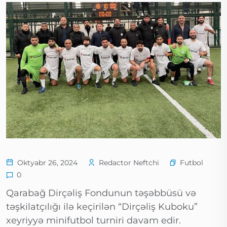
Futbol
Oktyabr 26, 2024
Redactor Neftchi
0
Qarabağ Dirçəliş Fondunun təşəbbüsü və
təşkilatçılığı ilə keçirilən “Dirçəliş Kuboku”
xeyriyyə minifutbol turniri davam edir.