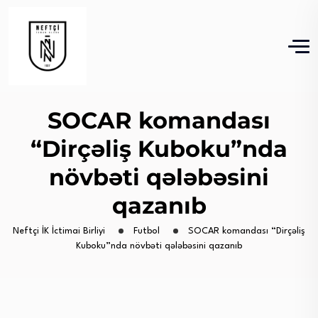
SOCAR komandası
“Dirçəliş Kuboku”nda
növbəti qələbəsini
qazanıb
Neftçi İK İctimai Birliyi
Futbol
SOCAR komandası “Dirçəliş
Kuboku”nda növbəti qələbəsini qazanıb