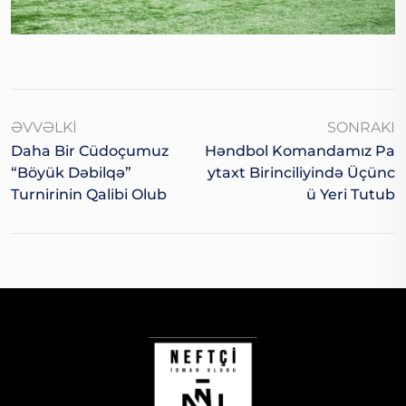
ƏVVƏLKI
SONRAKI
Daha Bir Cüdoçumuz
Həndbol Komandamız Pa
“Böyük Dəbilqə”
Ytaxt Birinciliyində Üçünc
Turnirinin Qalibi Olub
Ü Yeri Tutub