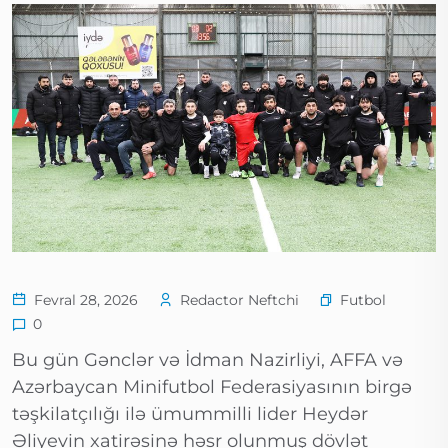
Futbol
Fevral 28, 2026
Redactor Neftchi
0
Bu gün Gənclər və İdman Nazirliyi, AFFA və
Azərbaycan Minifutbol Federasiyasının birgə
təşkilatçılığı ilə ümummilli lider Heydər
Əliyevin xatirəsinə həsr olunmuş dövlət