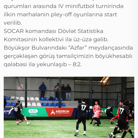
qurumları arasında IV minifutbol turnirində
ilkin mərhələnin pley-off oyunlarına start
verilib.
SOCAR komandası Dövlət Statistika
Komitəsinin kollektivi ilə üz-üzə gəlib.
Böyükşor Bulvarındakı “Azfar” meydançasında
gerçəkləşən görüş təmsilçimizin böyükhesablı
qələbəsi ilə yekunlaşıb – 8:2.