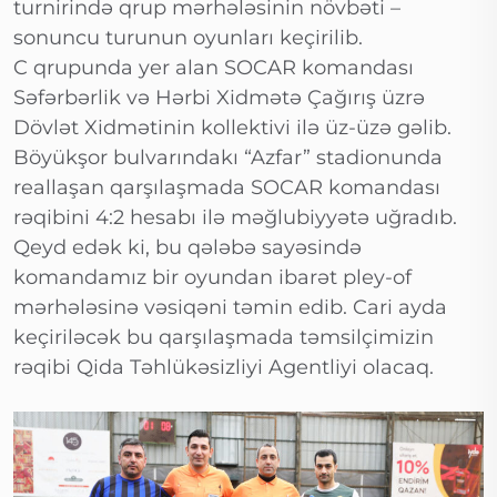
turnirində qrup mərhələsinin növbəti –
sonuncu turunun oyunları keçirilib.
C qrupunda yer alan SOCAR komandası
Səfərbərlik və Hərbi Xidmətə Çağırış üzrə
Dövlət Xidmətinin kollektivi ilə üz-üzə gəlib.
Böyükşor bulvarındakı “Azfar” stadionunda
reallaşan qarşılaşmada SOCAR komandası
rəqibini 4:2 hesabı ilə məğlubiyyətə uğradıb.
Qeyd edək ki, bu qələbə sayəsində
komandamız bir oyundan ibarət pley-of
mərhələsinə vəsiqəni təmin edib. Cari ayda
keçiriləcək bu qarşılaşmada təmsilçimizin
rəqibi Qida Təhlükəsizliyi Agentliyi olacaq.