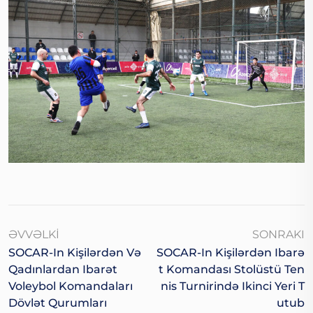
ƏVVƏLKI
SONRAKI
SOCAR-In Kişilərdən Və
SOCAR-In Kişilərdən Ibarə
Qadınlardan Ibarət
T Komandası Stolüstü Ten
Voleybol Komandaları
Nis Turnirində Ikinci Yeri T
Dövlət Qurumları
Utub