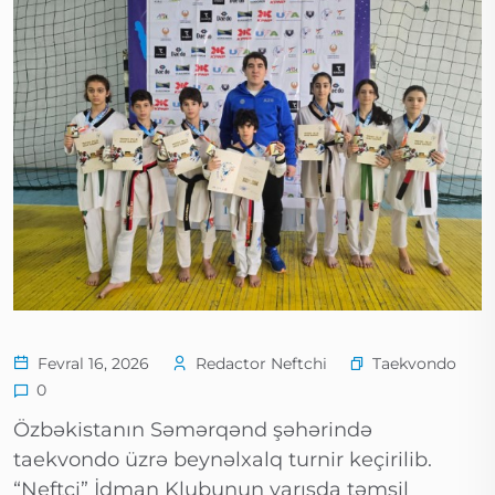
Taekvondo
Fevral 16, 2026
Redactor Neftchi
0
Özbəkistanın Səmərqənd şəhərində
taekvondo üzrə beynəlxalq turnir keçirilib.
“Neftçi” İdman Klubunun yarışda təmsil