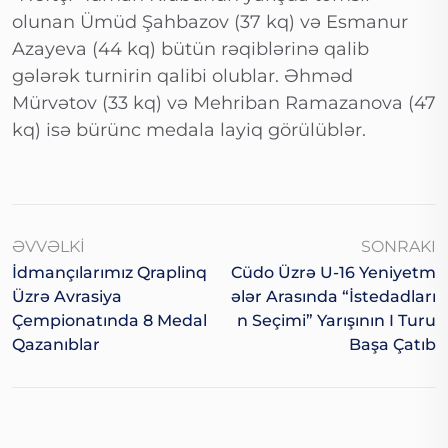
olunan Ümüd Şahbazov (37 kq) və Esmanur
Azayeva (44 kq) bütün rəqiblərinə qalib
gələrək turnirin qalibi olublar. Əhməd
Mürvətov (33 kq) və Mehriban Ramazanova (47
kq) isə bürünc medala layiq görülüblər.
ƏVVƏLKI
SONRAKI
İdmançılarımız Qraplinq
Cüdo Üzrə U-16 Yeniyetm
Üzrə Avrasiya
Ələr Arasında “İstedadları
Çempionatında 8 Medal
N Seçimi” Yarışının I Turu
Qazanıblar
Başa Çatıb