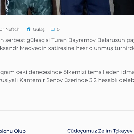
Güləş
r Neftchi
0
n sərbəst güləşçisi Turan Bayramov Belarusun pa
sandr Medvedin xatirəsinə həsr olunmuş turnirdə
loqram çəki dərəcəsində ölkəmizi təmsil edən idm
usiyalı Kantemir Senov üzərində 3:2 hesablı qələ
Cüdoçumuz Zelim Tçkayev B
pionu Olub