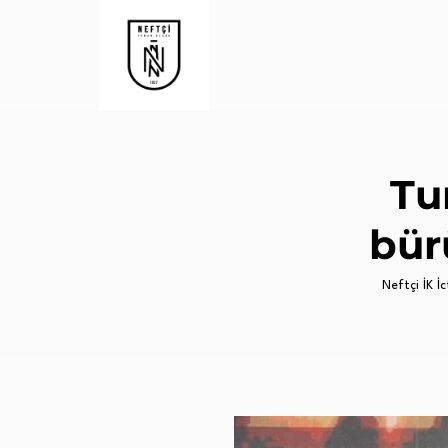
Tu
bür
Neftçi İK İc