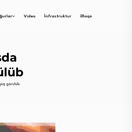
ğurlar
Video
İnfrastruktur
Əlaqə
sda
ülüb
yiq görülüb