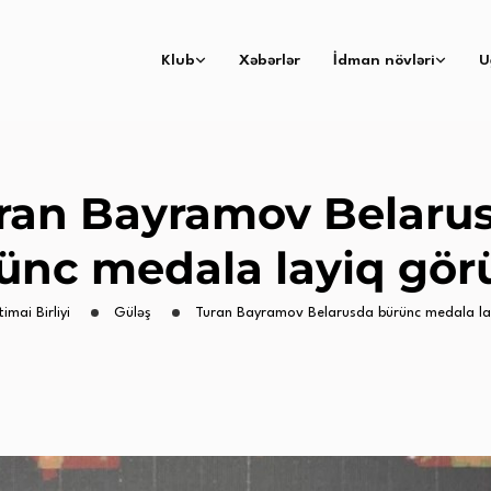
Klub
Xəbərlər
İdman növləri
U
ran Bayramov Belaru
ünc medala layiq gör
timai Birliyi
Güləş
Turan Bayramov Belarusda bürünc medala la