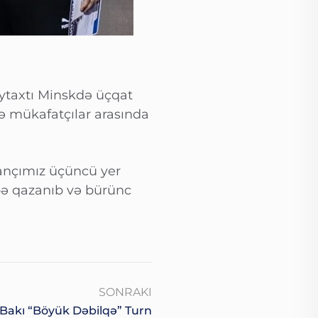
ytaxtı Minskdə üçqat
 mükafatçılar arasında
ançımız üçüncü yer
bə qazanıb və bürünc
SONRAKI
akı “Böyük Dəbilqə” Turn