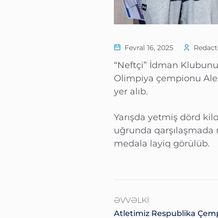
Fevral 16, 2025
Redacto
“Neftçi” İdman Klubunu
Olimpiya çempionu Alek
yer alıb.
Yarışda yetmiş dörd ki
uğrunda qarşılaşmada r
medala layiq görülüb.
ƏVVƏLKI
Atletimiz Respublika Çem