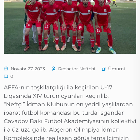
Ümumi
Noyabr 27, 2023
Redactor Neftchi
0
AFFA-nın təşkilatçılığı ilə keçirilən U-17
Liqasında XIV turun oyunları keçirilib.
“Neftçi” İdman Klubunun on yeddi yaşlılardan
ibarət futbol komandası bu turda İsgəndər
Cavadov Bakı Futbol Akademiyasının kollektivi
ilə üz-üzə gəlib. Abşeron Olimpiya İdman
Kompleksində reallaşan görüş təmsilçimizin