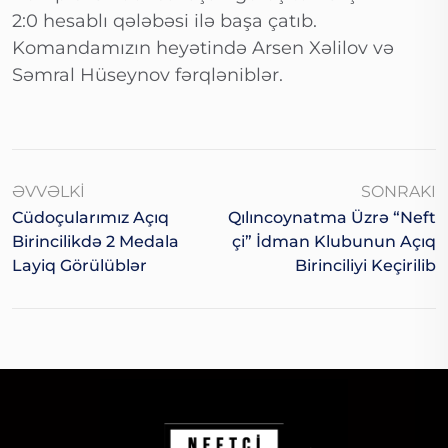
2:0 hesablı qələbəsi ilə başa çatıb.
Komandamızın heyətində Arsen Xəlilov və
Səmral Hüseynov fərqləniblər.
ƏVVƏLKI
SONRAKI
Cüdoçularımız Açıq
Qılıncoynatma Üzrə “Neft
Birincilikdə 2 Medala
Çi” İdman Klubunun Açıq
Layiq Görülüblər
Birinciliyi Keçirilib