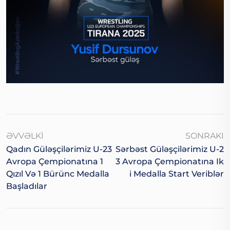
ƏVVƏLKI
SONRAKI
Qadın Güləşçilərimiz U-23
Sərbəst Güləşçilərimiz U-2
Avropa Çempionatına 1
3 Avropa Çempionatına Ik
Qızıl Və 1 Bürünc Medalla
I Medalla Start Veriblər
Başladılar