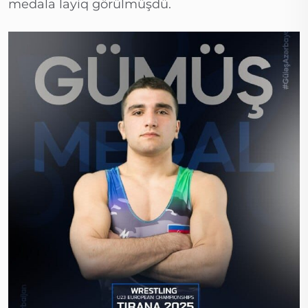
medala layiq görülmüşdü.