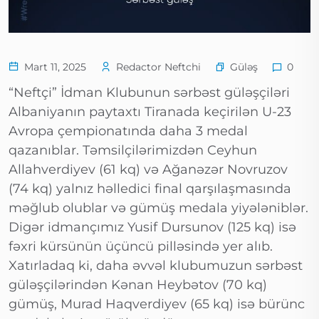
Güləş
Mart 11, 2025
Redactor Neftchi
0
“Neftçi” İdman Klubunun sərbəst güləşçiləri
Albaniyanın paytaxtı Tiranada keçirilən U-23
Avropa çempionatında daha 3 medal
qazanıblar. Təmsilçilərimizdən Ceyhun
Allahverdiyev (61 kq) və Ağanəzər Novruzov
(74 kq) yalnız həlledici final qarşılaşmasında
məğlub olublar və gümüş medala yiyələniblər.
Digər idmançımız Yusif Dursunov (125 kq) isə
fəxri kürsünün üçüncü pilləsində yer alıb.
Xatırladaq ki, daha əvvəl klubumuzun sərbəst
güləşçilərindən Kənan Heybətov (70 kq)
gümüş, Murad Haqverdiyev (65 kq) isə bürünc