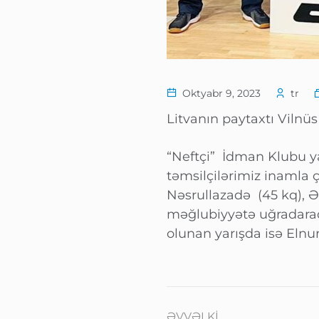
Oktyabr 9, 2023
tr
Litvanın paytaxtı Vilnü
“Neftçi” İdman Klubu ya
təmsilçilərimiz inamla 
Nəsrullazadə (45 kq), Ə
məğlubiyyətə uğradaraq 
olunan yarışda isə Elnu
ƏVVƏLKI