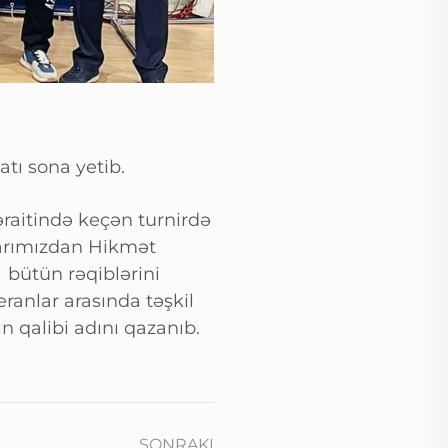
tı sona yetib.
raitində keçən turnirdə
ılarımızdan Hikmət
 bütün rəqiblərini
ranlar arasında təşkil
n qalibi adını qazanıb.
SONRAKI