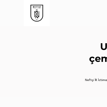
U
çem
Neftçi İK İctimai