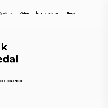
ğurlar
Video
İnfrastruktur
Əlaqə
ik
edal
medal qazanıblar