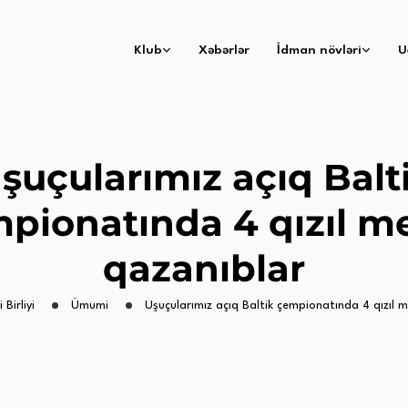
Klub
Xəbərlər
İdman növləri
U
şuçularımız açıq Balt
pionatında 4 qızıl m
qazanıblar
 Birliyi
Ümumi
Uşuçularımız açıq Baltik çempionatında 4 qızıl 