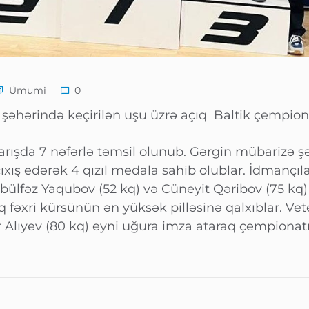
Ümumi
0
s şəhərində keçirilən uşu üzrə açıq Baltik çempiona
rışda 7 nəfərlə təmsil olunub. Gərgin mübarizə şə
çıxış edərək 4 qızıl medala sahib olublar. İdmanç
bülfəz Yaqubov (52 kq) və Cüneyit Qəribov (75 kq)
fəxri kürsünün ən yüksək pilləsinə qalxıblar. Vete
r Alıyev (80 kq) eyni uğura imza ataraq çempionatı