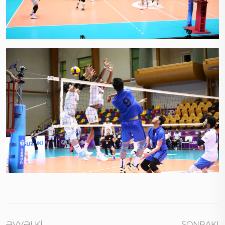
ƏVVƏLKI
SONRAKI