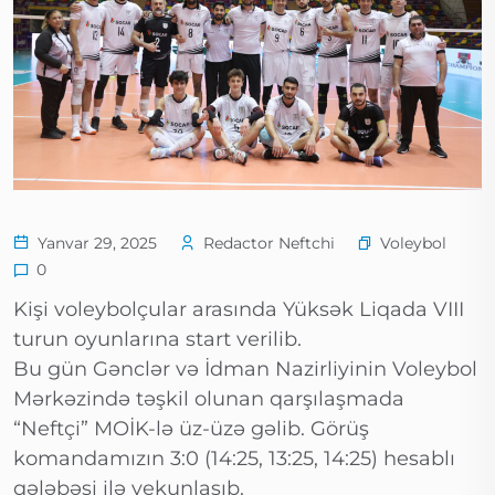
Voleybol
Yanvar 29, 2025
Redactor Neftchi
0
Kişi voleybolçular arasında Yüksək Liqada VIII
turun oyunlarına start verilib.
Bu gün Gənclər və İdman Nazirliyinin Voleybol
Mərkəzində təşkil olunan qarşılaşmada
“Neftçi” MOİK-lə üz-üzə gəlib. Görüş
komandamızın 3:0 (14:25, 13:25, 14:25) hesablı
qələbəsi ilə yekunlaşıb.