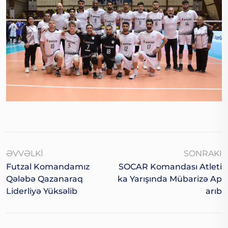
ƏVVƏLKI
SONRAKI
Futzal Komandamız
SOCAR Komandası Atleti
Qələbə Qazanaraq
Ka Yarışında Mübarizə Ap
Liderliyə Yüksəlib
Arıb