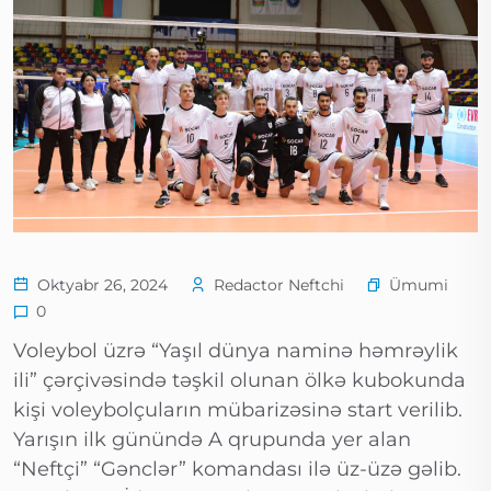
Ümumi
Oktyabr 26, 2024
Redactor Neftchi
0
Voleybol üzrə “Yaşıl dünya naminə həmrəylik
ili” çərçivəsində təşkil olunan ölkə kubokunda
kişi voleybolçuların mübarizəsinə start verilib.
Yarışın ilk günündə A qrupunda yer alan
“Neftçi” “Gənclər” komandası ilə üz-üzə gəlib.