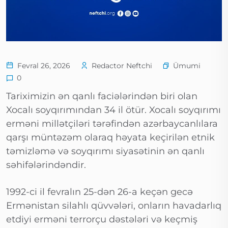
Ümumi
Fevral 26, 2026
Redactor Neftchi
0
Tariximizin ən qanlı faciələrindən biri olan
Xocalı soyqırımından 34 il ötür. Xocalı soyqırımı
erməni millətçiləri tərəfindən azərbaycanlılara
qarşı müntəzəm olaraq həyata keçirilən etnik
təmizləmə və soyqırımı siyasətinin ən qanlı
səhifələrindəndir.
1992-ci il fevralın 25-dən 26-a keçən gecə
Ermənistan silahlı qüvvələri, onların havadarlıq
etdiyi erməni terrorçu dəstələri və keçmiş