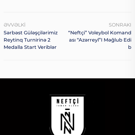
ƏVVƏLKI
SONRAKI
Sərbəst Güləşçilərimiz
“Neftçi” Voleybol Komand
Reytinq Turnirinə 2
Ası “Azərreyl”i Məğlub Edi
Medalla Start Veriblər
B