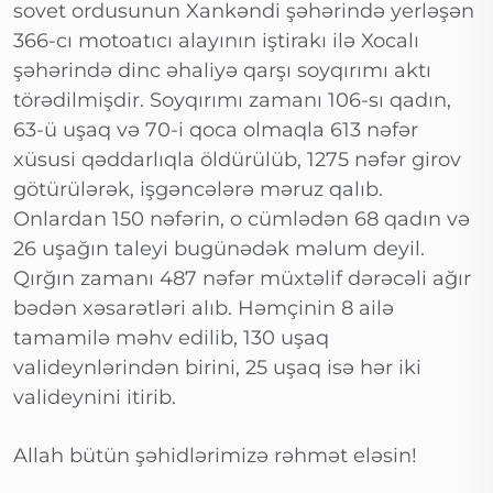
sovet ordusunun Xankəndi şəhərində yerləşən
366-cı motoatıcı alayının iştirakı ilə Xocalı
şəhərində dinc əhaliyə qarşı soyqırımı aktı
törədilmişdir. Soyqırımı zamanı 106-sı qadın,
63-ü uşaq və 70-i qoca olmaqla 613 nəfər
xüsusi qəddarlıqla öldürülüb, 1275 nəfər girov
götürülərək, işgəncələrə məruz qalıb.
Onlardan 150 nəfərin, o cümlədən 68 qadın və
26 uşağın taleyi bugünədək məlum deyil.
Qırğın zamanı 487 nəfər müxtəlif dərəcəli ağır
bədən xəsarətləri alıb. Həmçinin 8 ailə
tamamilə məhv edilib, 130 uşaq
valideynlərindən birini, 25 uşaq isə hər iki
valideynini itirib.
Allah bütün şəhidlərimizə rəhmət eləsin!