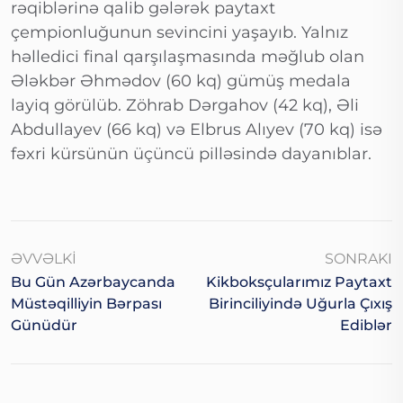
rəqiblərinə qalib gələrək paytaxt
çempionluğunun sevincini yaşayıb. Yalnız
həlledici final qarşılaşmasında məğlub olan
Ələkbər Əhmədov (60 kq) gümüş medala
layiq görülüb. Zöhrab Dərgahov (42 kq), Əli
Abdullayev (66 kq) və Elbrus Alıyev (70 kq) isə
fəxri kürsünün üçüncü pilləsində dayanıblar.
ƏVVƏLKI
SONRAKI
Bu Gün Azərbaycanda
Kikboksçularımız Paytaxt
Müstəqilliyin Bərpası
Birinciliyində Uğurla Çıxış
Günüdür
Ediblər