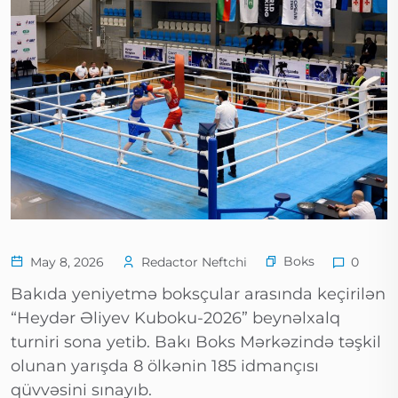
Boks
May 8, 2026
Redactor Neftchi
0
Bakıda yeniyetmə boksçular arasında keçirilən
“Heydər Əliyev Kuboku-2026” beynəlxalq
turniri sona yetib. Bakı Boks Mərkəzində təşkil
olunan yarışda 8 ölkənin 185 idmançısı
qüvvəsini sınayıb.