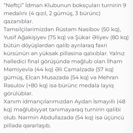
“Neftçi” İdman Klubunun boksçuları turnirin 9
medalını (4 qızıl, 2 gümüş, 3 bürünc)
qazanıblar.
Təmsilçilərimizdən Rüstəm Nəsibov (50 kq),
Yusif Ağakişiyev (75 kq) və Şükar Əliyev (80 kq)
bütün döyüşlərdən qalib ayrılaraq fəxri
kürsünün ən yüksək pilləsinə qalxıblar. Yalnız
həlledici final görüşündə məğlub olan İlham
Məmiyevlə (44 kq) Əli Camalzadə (57 kq)
gümüş, Elcan Musazadə (54 kq) və Mehran
Rəsulov (+80 kq) isə bürünc medala layiq
görülüblər.
Xanım idmançılarımızdan Aydan İsmayıllı (48
kq) məğlubiyyət tanımayaraq turnirin qalibi
olub. Nərmin Abdullazadə (54 kq) isə üçüncü
pillədə qərarlaşıb.