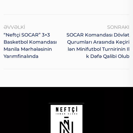
ƏVVƏLKI
SONRAKI
“Neftçi SOCAR” 3×3
SOCAR Komandası Dövlət
Basketbol Komandası
Qurumları Arasında Keçiri
Manila Mərhələsinin
Lən Minifutbol Turnirinin Il
Yarımfinalında
K Dəfə Qalibi Olub