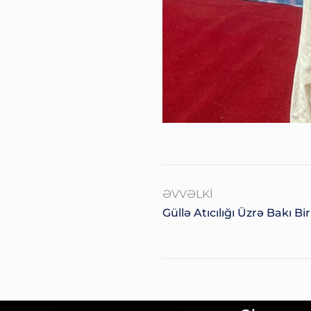
ƏVVƏLKI
Güllə Atıcılığı Üzrə Bakı Biri