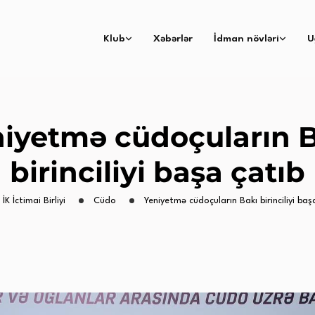
Klub
Xəbərlər
İdman növləri
U
iyetmə cüdoçuların 
birinciliyi başa çatıb
İK İctimai Birliyi
Cüdo
Yeniyetmə cüdoçuların Bakı birinciliyi baş