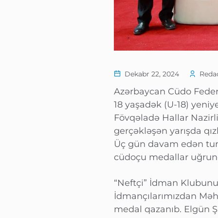
Dekabr 22, 2024
Redac
Azərbaycan Cüdo Federas
18 yaşadək (U-18) yeniye
Fövqəladə Hallar Nazir
gerçəkləşən yarışda qız
Üç gün davam edən turn
cüdoçu medallar uğrun
“Neftçi” İdman Klubunun 
İdmançılarımızdan Məh
medal qazanıb. Elgün Şir