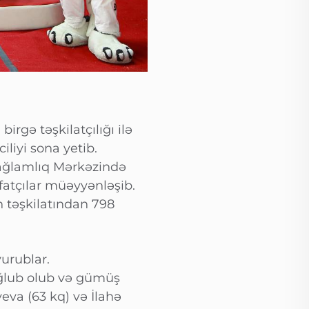
rgə təşkilatçılığı ilə
liyi sona yetib.
Sağlamlıq Mərkəzində
fatçılar müəyyənləşib.
 təşkilatından 798
vurublar.
ğlub olub və gümüş
eva (63 kq) və İlahə