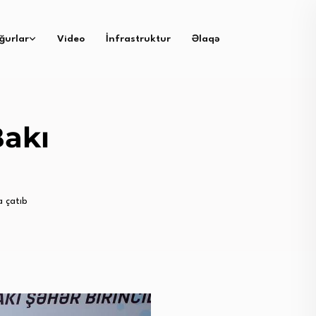
ğurlar
Video
İnfrastruktur
Əlaqə
Bakı
a çatıb