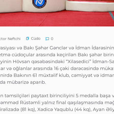
Cüdo
tor Neftchi
0
iyası və Bakı Şəhər Gənclər və İdman İdarəsinin bi
tmə cüdoçular arasında keçirilən Bakı şəhər birinci
liyinin Hövsan qəsəbəsindəki “Xilasedici” İdman-
lar və oğlanlar arasında 16 çəki dərəcəsində müka
irdə Bakının 61 müxtəlif klub, cəmiyyət və idman
da mübarizə aparıb.
təmsilçiləri paytaxt birinciliyini 5 medalla başa 
əmməd Rüstəmli yalnız final qaşılaşmasında mə
əlizadə (81 kq), Xədicə Yaqublu (44 kq), Ayan Əliy