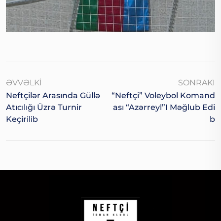
ƏVVƏLKI
SONRAKI
Neftçilər Arasında Güllə
“Neftçi” Voleybol Komand
Atıcılığı Üzrə Turnir
Ası “Azərreyl”i Məğlub Edi
Keçirilib
B