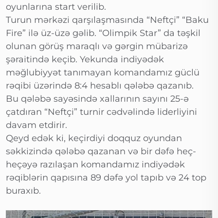
oyunlarına start verilib.
Turun mərkəzi qarşılaşmasında “Neftçi” “Baku
Fire” ilə üz-üzə gəlib. “Olimpik Star” da təşkil
olunan görüş maraqlı və gərgin mübarizə
şəraitində keçib. Yekunda indiyədək
məğlubiyyət tanımayan komandamız güclü
rəqibi üzərində 8:4 hesablı qələbə qazanıb.
Bu qələbə sayəsində xallarının sayını 25-ə
çatdıran “Neftçi” turnir cədvəlində liderliyini
davam etdirir.
Qeyd edək ki, keçirdiyi doqquz oyundan
səkkizində qələbə qazanan və bir dəfə heç-
heçəyə razılaşan komandamız indiyədək
rəqiblərin qapısına 89 dəfə yol tapıb və 24 top
buraxıb.