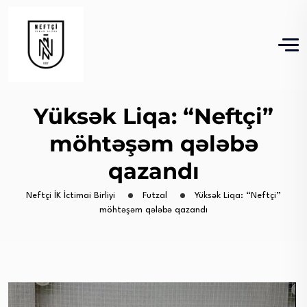
Yüksək Liqa: “Neftçi”
möhtəşəm qələbə
qazandı
Neftçi İK İctimai Birliyi
Futzal
Yüksək Liqa: “Neftçi”
möhtəşəm qələbə qazandı