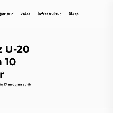
ğurlar
Video
İnfrastruktur
Əlaqə
z U-20
n 10
r
nin 10 medalına sahib