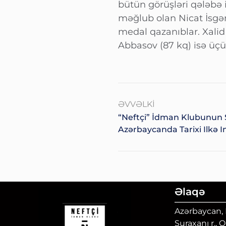
bütün görüşləri qələbə 
məğlub olan Nicat İsgən
medal qazanıblar. Xalid 
Abbasov (87 kq) isə üçün
ƏVVƏLKI
“Neftçi” İdman Klubunun S
Azərbaycanda Tarixi Ilkə I
Əlaqə
Azərbaycan, B
Suraxanı r., 