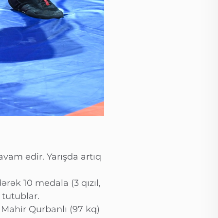
vam edir. Yarışda artıq
rək 10 medala (3 qızıl,
tutublar.
Mahir Qurbanlı (97 kq)