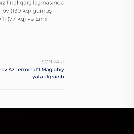
ız final qarşılaşmasında
ramov (130 kq) gümüş
fli (77 kq) və Emil
SONRAKI
ov Az Terminal”ı Məğlubiy
Yətə Uğradıb