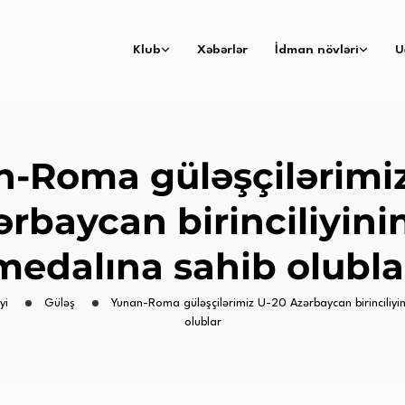
Klub
Xəbərlər
İdman növləri
U
-Roma güləşçilərimi
rbaycan birinciliyini
medalına sahib olubla
yi
Güləş
Yunan-Roma güləşçilərimiz U-20 Azərbaycan birinciliyi
olublar