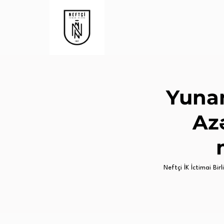
Yunan
Azə
Neftçi İK İctimai Birli