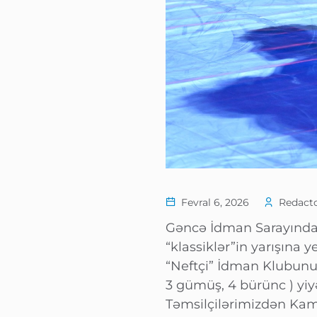
Fevral 6, 2026
Redacto
Gəncə İdman Sarayında k
“klassiklər”in yarışına 
“Neftçi” İdman Klubunun
3 gümüş, 4 bürünc ) yi
Təmsilçilərimizdən Kam