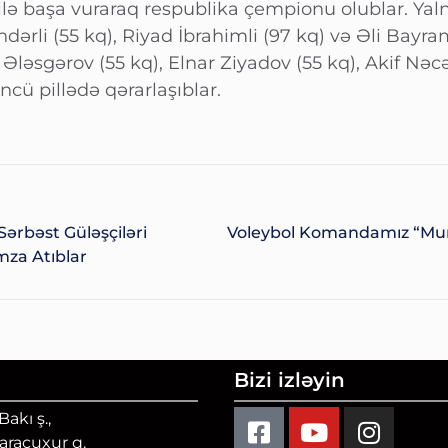
ilə başa vuraraq respublika çempionu olublar. Yaln
dərli (55 kq), Riyad İbrahimli (97 kq) və Əli Bay
Ələsgərov (55 kq), Elnar Ziyadov (55 kq), Akif Nəcə
cü pillədə qərarlaşıblar.
ərbəst Güləşçiləri
Voleybol Komandamız “Mur
mza Atıblar
Bizi izləyin
akı ş.,
Qaraçuxur q.