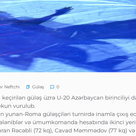
Güləş
r Neftchi
0
eçirilən güləş üzrə U-20 Azərbaycan birinciliyi da
yekun vurulub.
 yunan-Roma güləşçiləri turnirdə inamla çıxış edə
yələniblər və ümumkomanda hesabında ikinci yeri 
ran Rəcəbli (72 kq), Cavad Məmmədov (77 kq) və 