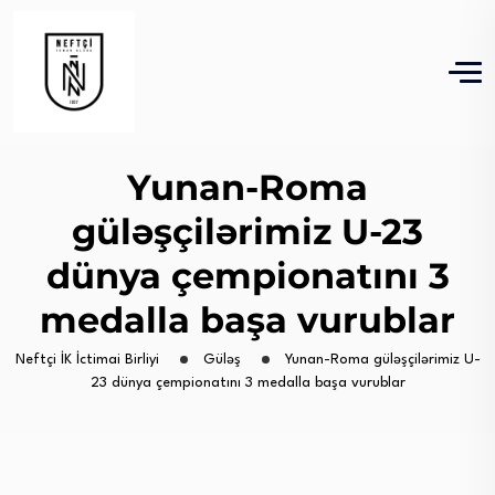
Yunan-Roma
güləşçilərimiz U-23
dünya çempionatını 3
medalla başa vurublar
Neftçi İK İctimai Birliyi
Güləş
Yunan-Roma güləşçilərimiz U-
23 dünya çempionatını 3 medalla başa vurublar