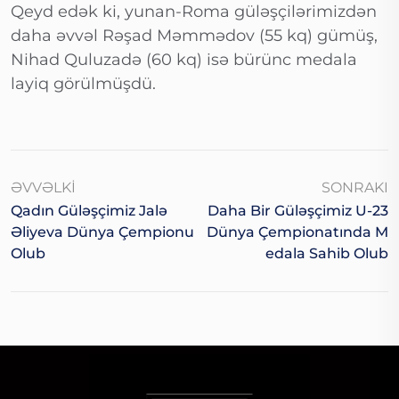
Qeyd edək ki, yunan-Roma güləşçilərimizdən
daha əvvəl Rəşad Məmmədov (55 kq) gümüş,
Nihad Quluzadə (60 kq) isə bürünc medala
layiq görülmüşdü.
ƏVVƏLKI
SONRAKI
Qadın Güləşçimiz Jalə
Daha Bir Güləşçimiz U-23
Əliyeva Dünya Çempionu
Dünya Çempionatında M
Olub
Edala Sahib Olub