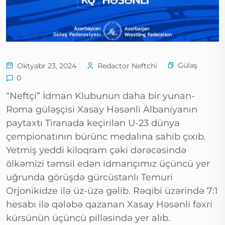
Güləş
Oktyabr 23, 2024
Redactor Neftchi
0
“Neftçi” İdman Klubunun daha bir yunan-
Roma güləşçisi Xasay Həsənli Albaniyanın
paytaxtı Tiranada keçirilən U-23 dünya
çempionatının bürünc medalına sahib çıxıb.
Yetmiş yeddi kiloqram çəki dərəcəsində
ölkəmizi təmsil edən idmançımız üçüncü yer
uğrunda görüşdə gürcüstanlı Temuri
Orjonikidze ilə üz-üzə gəlib. Rəqibi üzərində 7:1
hesabı ilə qələbə qazanan Xasay Həsənli fəxri
kürsünün üçüncü pilləsində yer alıb.