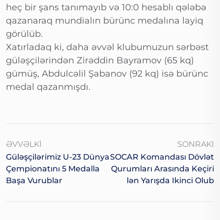
heç bir şans tanımayıb və 10:0 hesablı qələbə
qazanaraq mundialın bürünc medalına layiq
görülüb.
Xatırladaq ki, daha əvvəl klubumuzun sərbəst
güləşçilərindən Zirəddin Bayramov (65 kq)
gümüş, Abdulcəlil Şabanov (92 kq) isə bürünc
medal qazanmışdı.
ƏVVƏLKI
SONRAKI
Güləşçilərimiz U-23 Dünya
SOCAR Komandası Dövlət
Çempionatını 5 Medalla
Qurumları Arasında Keçiri
Başa Vurublar
Lən Yarışda Ikinci Olub