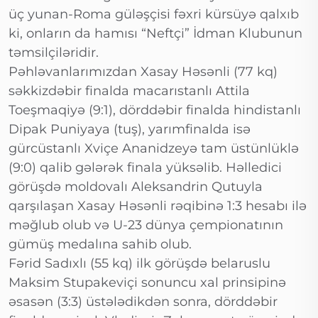
üç yunan-Roma güləşçisi fəxri kürsüyə qalxıb
ki, onların da hamısı “Neftçi” İdman Klubunun
təmsilçiləridir.
Pəhləvanlarımızdan Xasay Həsənli (77 kq)
səkkizdəbir finalda macarıstanlı Attila
Toeşmaqiyə (9:1), dörddəbir finalda hindistanlı
Dipak Puniyaya (tuş), yarımfinalda isə
gürcüstanlı Xviçe Ananidzeyə tam üstünlüklə
(9:0) qalib gələrək finala yüksəlib. Həlledici
görüşdə moldovalı Aleksandrin Qutuyla
qarşılaşan Xasay Həsənli rəqibinə 1:3 hesabı ilə
məğlub olub və U-23 dünya çempionatının
gümüş medalına sahib olub.
Fərid Sadıxlı (55 kq) ilk görüşdə belaruslu
Maksim Stupakeviçi sonuncu xal prinsipinə
əsasən (3:3) üstələdikdən sonra, dörddəbir