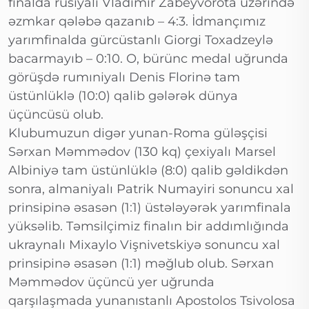
finalda rusiyalı Vladimir Zabeyvorota üzərində
əzmkar qələbə qazanıb – 4:3. İdmançımız
yarımfinalda gürcüstanlı Giorgi Toxadzeylə
bacarmayıb – 0:10. O, bürünc medal uğrunda
görüşdə rumıniyalı Denis Florinə tam
üstünlüklə (10:0) qalib gələrək dünya
üçüncüsü olub.
Klubumuzun digər yunan-Roma güləşçisi
Sərxan Məmmədov (130 kq) çexiyalı Marsel
Albiniyə tam üstünlüklə (8:0) qalib gəldikdən
sonra, almaniyalı Patrik Numayiri sonuncu xal
prinsipinə əsasən (1:1) üstələyərək yarımfinala
yüksəlib. Təmsilçimiz finalın bir addımlığında
ukraynalı Mixaylo Vişnivetskiyə sonuncu xal
prinsipinə əsasən (1:1) məğlub olub. Sərxan
Məmmədov üçüncü yer uğrunda
qarşılaşmada yunanıstanlı Apostolos Tsivolosa