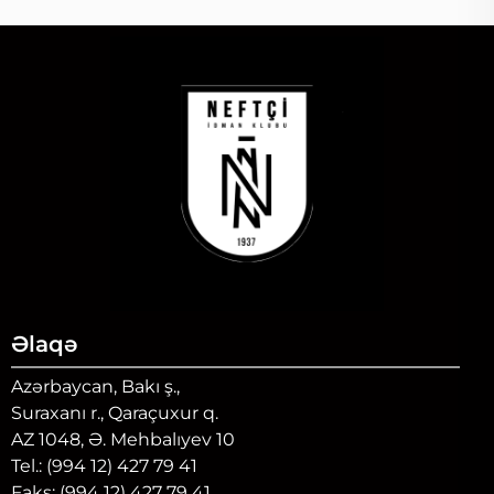
Əlaqə
Azərbaycan, Bakı ş.,
Suraxanı r., Qaraçuxur q.
AZ 1048, Ə. Mehbalıyev 10
Tel.: (994 12) 427 79 41
Faks: (994 12) 427 79 41