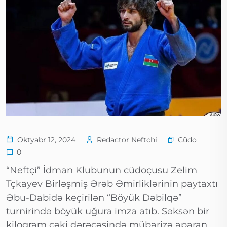
Cüdo
Oktyabr 12, 2024
Redactor Neftchi
0
“Neftçi” İdman Klubunun cüdoçusu Zelim
Tçkayev Birləşmiş Ərəb Əmirliklərinin paytaxtı
Əbu-Dabidə keçirilən “Böyük Dəbilqə”
turnirində böyük uğura imza atıb. Səksən bir
kiloqram çəki dərəcəsində mübarizə aparan