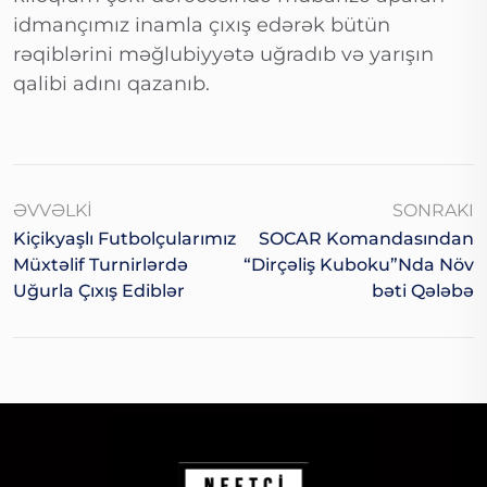
idmançımız inamla çıxış edərək bütün
rəqiblərini məğlubiyyətə uğradıb və yarışın
qalibi adını qazanıb.
ƏVVƏLKI
SONRAKI
Kiçikyaşlı Futbolçularımız
SOCAR Komandasından
Müxtəlif Turnirlərdə
“Dirçəliş Kuboku”nda Növ
Uğurla Çıxış Ediblər
Bəti Qələbə