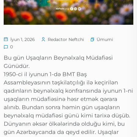
Ümumi
İyun 1, 2026
Redactor Neftchi
0
Bu gün Uşaqların Beynəlxalq Müdafiəsi
Günüdür.
1950-ci il iyunun 1-də BMT Baş
Assambleyasının təşkilatçılığı ilə keçirilən
qadınların beynəlxalq konfransında iyunun 1-ni
uşaqların müdafiəsinə həsr etmək qərara
alınıb. Bundan sonra həmin gün uşaqların
beynəlxalq müdafiəsi günü kimi tarixə düşüb.
Dünyanın əksər ölkələrində olduğu kimi, bu
gün Azərbaycanda da qeyd edilir. Uşaqlar