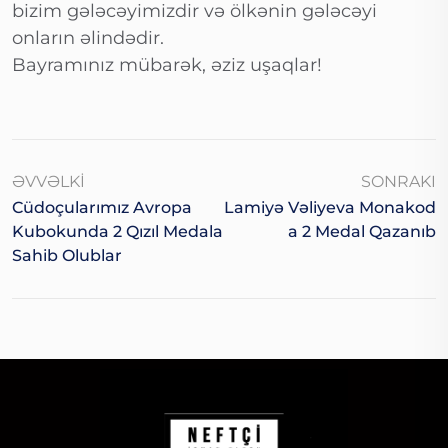
bizim gələcəyimizdir və ölkənin gələcəyi
onların əlindədir.
Bayramınız mübarək, əziz uşaqlar!
ƏVVƏLKI
SONRAKI
Cüdoçularımız Avropa
Lamiyə Vəliyeva Monakod
Kubokunda 2 Qızıl Medala
A 2 Medal Qazanıb
Sahib Olublar