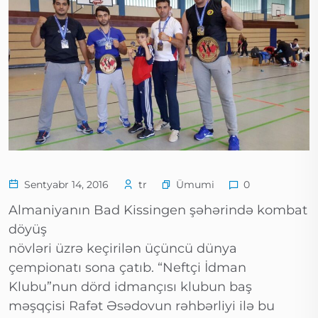
Ümumi
Sentyabr 14, 2016
tr
0
Almaniyanın Bad Kissingen şəhərində kombat
döyüş
növləri üzrə keçirilən üçüncü dünya
çempionatı sona çatıb. “Neftçi İdman
Klubu”nun dörd idmançısı klubun baş
məşqçisi Rafət Əsədovun rəhbərliyi ilə bu