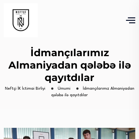
İdmançılarımız
Almaniyadan qələbə ilə
qayıtdılar
Neftçi İK İctimai Birliyi
Ümumi
İdmançılarımız Almaniyadan
qələbə ilə qayıtdılar