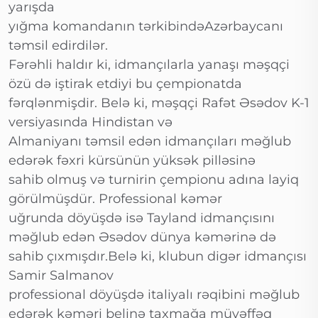
yarışda
yığma komandanın tərkibindəAzərbaycanı
təmsil edirdilər.
Fərəhli haldır ki, idmançılarla yanaşı məşqçi
özü də iştirak etdiyi bu çempionatda
fərqlənmişdir. Belə ki, məşqçi Rafət Əsədov K-1
versiyasında Hindistan və
Almaniyanı təmsil edən idmançıları məğlub
edərək fəxri kürsünün yüksək pilləsinə
sahib olmuş və turnirin çempionu adına layiq
görülmüşdür. Professional kəmər
uğrunda döyüşdə isə Tayland idmançısını
məğlub edən Əsədov dünya kəmərinə də
sahib çıxmışdır.Belə ki, klubun digər idmançısı
Samir Salmanov
professional döyüşdə italiyalı rəqibini məğlub
edərək kəməri belinə taxmağa müvəffəq