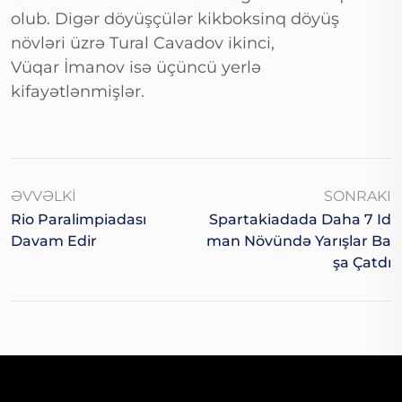
olub. Digər döyüşçülər kikboksinq döyüş
növləri üzrə Tural Cavadov ikinci,
Vüqar İmanov isə üçüncü yerlə
kifayətlənmişlər.
ƏVVƏLKI
SONRAKI
Rio Paralimpiadası
Spartakiadada Daha 7 Id
Davam Edir
Man Növündə Yarışlar Ba
Şa Çatdı