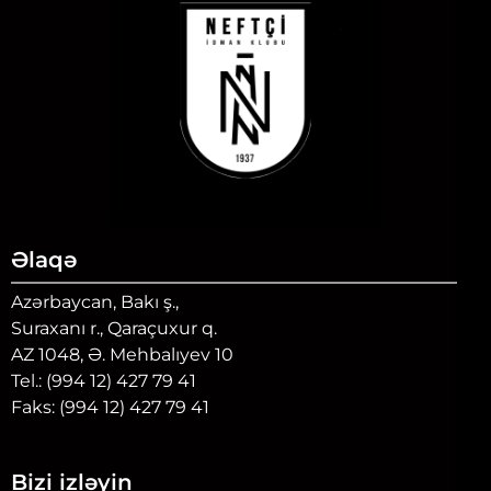
Əlaqə
Azərbaycan, Bakı ş.,
Suraxanı r., Qaraçuxur q.
AZ 1048, Ə. Mehbalıyev 10
Tel.: (994 12) 427 79 41
Faks: (994 12) 427 79 41
Bizi izləyin