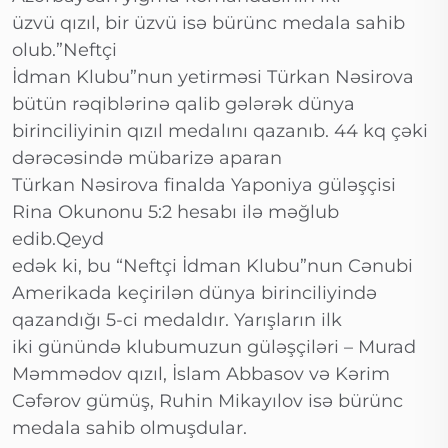
üzvü qızıl, bir üzvü isə bürünc medala sahib
olub.”Neftçi
İdman Klubu”nun yetirməsi Türkan Nəsirova
bütün rəqiblərinə qalib gələrək dünya
birinciliyinin qızıl medalını qazanıb. 44 kq çəki
dərəcəsində mübarizə aparan
Türkan Nəsirova finalda Yaponiya güləşçisi
Rina Okunonu 5:2 hesabı ilə məğlub
edib.Qeyd
edək ki, bu “Neftçi İdman Klubu”nun Cənubi
Amerikada keçirilən dünya birinciliyində
qazandığı 5-ci medaldır. Yarışların ilk
iki günündə klubumuzun güləşçiləri – Murad
Məmmədov qızıl, İslam Abbasov və Kərim
Cəfərov gümüş, Ruhin Mikayılov isə bürünc
medala sahib olmuşdular.