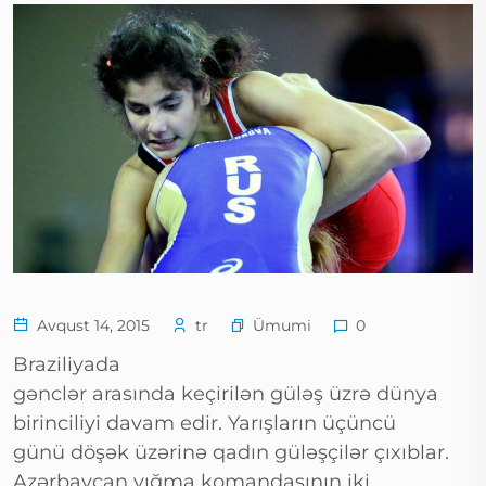
Ümumi
Avqust 14, 2015
tr
0
Braziliyada
gənclər arasında keçirilən güləş üzrə dünya
birinciliyi davam edir. Yarışların üçüncü
günü döşək üzərinə qadın güləşçilər çıxıblar.
Azərbaycan yığma komandasının iki