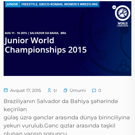
Ümumi
Avqust 17, 2015
tr
0
Braziliyanın Salvador da Bahiya şəhərində
keçirilən
güləş üzrə gənclər arasında dünya birinciliyinə
yekun vurulub.Gənc qızlar arasında təşkil
olunan yarışın sonuncu