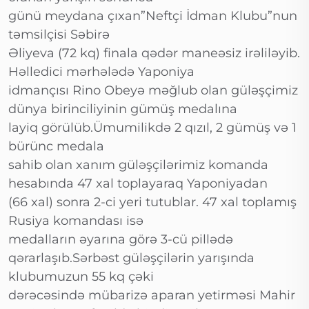
günü meydana çıxan”Neftçi İdman Klubu”nun
təmsilçisi Səbirə
Əliyeva (72 kq) finala qədər maneəsiz irəliləyib.
Həlledici mərhələdə Yaponiya
idmançısı Rino Obeyə məğlub olan güləşçimiz
dünya birinciliyinin gümüş medalına
layiq görülüb.Ümumilikdə 2 qızıl, 2 gümüş və 1
bürünc medala
sahib olan xanım güləşçilərimiz komanda
hesabında 47 xal toplayaraq Yaponiyadan
(66 xal) sonra 2-ci yeri tutublar. 47 xal toplamış
Rusiya komandası isə
medalların əyarına görə 3-cü pillədə
qərarlaşıb.Sərbəst güləşçilərin yarışında
klubumuzun 55 kq çəki
dərəcəsində mübarizə aparan yetirməsi Mahir