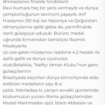
Əmiraslanov finalda hindistanlı
Ravi Kumara heç bir şans verməyib və dünya
çempionluğunun sevincini yaşayıb. Arif
Hüseynov (50 kq) isə Yaponiya və Qırğızıstan
idmançılarına qalib gəlsə də, yarımfinalda
iranlı güləşçiyə uduzub. Bürünc medal
uğrunda Ermənistan təmsilçisi Razmik
Misakyanla
üz-üzə gələn Hüseynov rəqibinə 4:2 hesabı ilə
qalib gəlib və dünya üçüncüsü
olub.Beləliklə, “Neftçi İdman Klubu”nun gənc
güləşçilərinin
Braziliyada keçirilən dünya birinciliyində əldə
etdikləri medalların sayı 8-ə
çatıb. Xatırladaq ki, yarışın əvvəlki günlərində
klubumuzun yunan-Roma güləşçilərindən
Murad Məmmədov qızıl, İslam Abbasov və