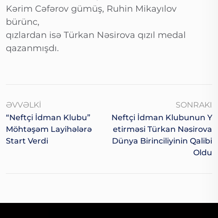
Kərim Cəfərov gümüş, Ruhin Mikayılov
bürünc,
qızlardan isə Türkan Nəsirova qızıl medal
qazanmışdı.
ƏVVƏLKI
SONRAKI
“Neftçi İdman Klubu”
Neftçi İdman Klubunun Y
Möhtəşəm Layihələrə
Etirməsi Türkan Nəsirova
Start Verdi
Dünya Birinciliyinin Qalibi
Oldu