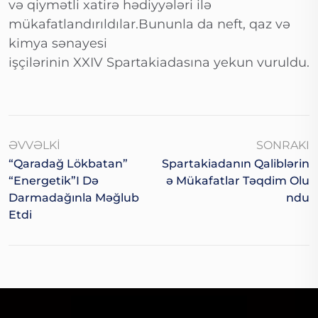
və qiymətli xatirə hədiyyələri ilə
mükafatlandırıldılar.Bununla da neft, qaz və
kimya sənayesi
işçilərinin XXIV Spartakiadasına yekun vuruldu.
ƏVVƏLKI
SONRAKI
“Qaradağ Lökbatan”
Spartakiadanın Qaliblərin
“Energetik”i Də
Ə Mükafatlar Təqdim Olu
Darmadağınla Məğlub
Ndu
Etdi