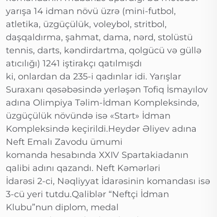
yarışa 14 idman növü üzrə (mini-futbol,
atletika, üzgüçülük, voleybol, stritbol,
daşqaldırma, şahmat, dama, nərd, stolüstü
tennis, darts, kəndirdartma, qolgücü və güllə
atıcılığı) 1241 iştirakçı qatılmışdı
ki, onlardan da 235-i qadınlar idi. Yarışlar
Suraxanı qəsəbəsində yerləşən Tofiq İsmayılov
adına Olimpiya Təlim-İdman Kompleksində,
üzgüçülük növündə isə «Start» İdman
Kompleksində keçirildi.Heydər Əliyev adına
Neft Emalı Zavodu ümumi
komanda hesabında XXIV Spartakiadanın
qalibi adını qazandı. Neft Kəmərləri
İdarəsi 2-ci, Nəqliyyat İdarəsinin komandası isə
3-cü yeri tutdu.Qaliblər “Neftçi İdman
Klubu”nun diplom, medal