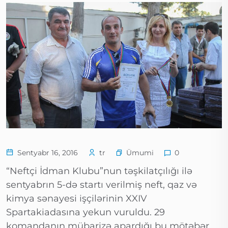
Ümumi
Sentyabr 16, 2016
tr
0
“Neftçi İdman Klubu”nun təşkilatçılığı ilə
sentyabrın 5-də startı verilmiş neft, qaz və
kimya sənayesi işçilərinin XXIV
Spartakiadasına yekun vuruldu. 29
komandanın mübarizə apardığı bu mötəbər