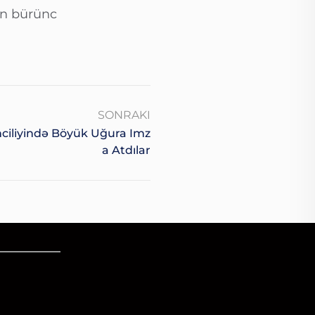
ın bürünc
SONRAKI
nciliyində Böyük Uğura Imz
A Atdılar