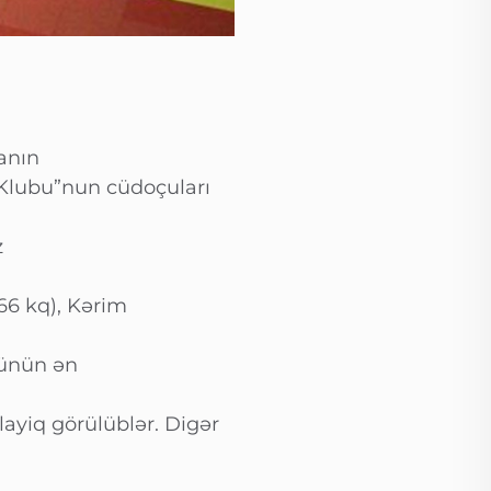
danın
 Klubu”nun cüdoçuları
z
66 kq), Kərim
sünün ən
n
layiq görülüblər. Digər