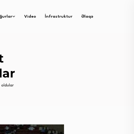
ğurlar
Video
İnfrastruktur
Əlaqə
t
lar
i oldular