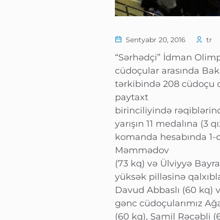
Sentyabr 20, 2016
tr
“Sərhədçi” İdman Olim
cüdoçular arasında Bakı 
tərkibində 208 cüdoçu 
paytaxt
birinciliyində rəqiblərin
yarışın 11 medalına (3 q
komanda hesabında 1-ci 
Məmmədov
(73 kq) və Ülviyyə Bay
yüksək pilləsinə qalxıbl
Davud Abbaslı (60 kq) v
gənc cüdoçularımız Ağ
(60 kq), Şamil Rəcəbli (