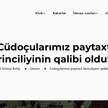
Klub
Xəbərlər
İdman növləri
U
Cüdoçularımız paytax
rinciliyinin qalibi oldu
K İctimai Birliyi
Ümumi
Cüdoçularımız paytaxt birinciliyinin qalib