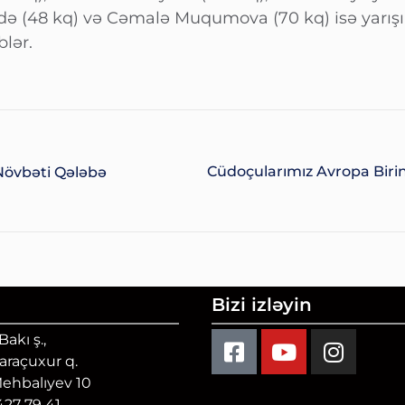
adə (48 kq) və Cəmalə Muqumova (70 kq) isə yarış
blər.
Cüdoçularımız Avropa Biri
övbəti Qələbə
Bizi izləyin
akı ş.,
Qaraçuxur q.
Mehbalıyev 10
 427 79 41