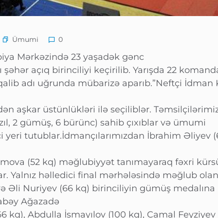
Ümumi
0
piya Mərkəzində 23 yaşadək gənc
şəhər açıq birinciliyi keçirilib. Yarışda 22 koman
qalib adı uğrunda mübarizə aparıb.”Neftçi İdman
dən aşkar üstünlükləri ilə seçiliblər. Təmsilçilərimi
ızıl, 2 gümüş, 6 bürünc) sahib çıxıblar və ümumi
yeri tutublar.İdmançılarımızdan İbrahim Əliyev (
ramova (52 kq) məğlubiyyət tanımayaraq fəxri kür
ar. Yalnız həlledici final mərhələsində məğlub ola
ə Əli Nuriyev (66 kq) birinciliyin gümüş medalına 
abəy Ağazadə
66 kq), Abdulla İsmayılov (100 kq), Camal Feyziyev