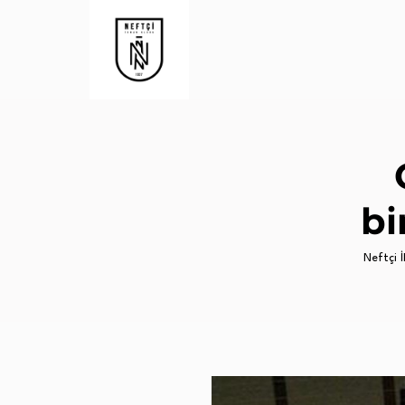
bi
Neftçi İ