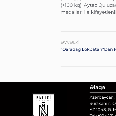
(+100 kq), Aytac Quluz
medalları ilə kifayətləni
ƏVVƏLKI
“Qaradağ Lökbatan”dan N
Əlaqə
Azərbaycan, B
Suraxanı r., 
AZ 1048, Ə. 
Tel.: (994 12)