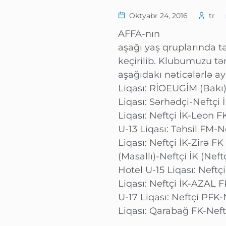
Oktyabr 24, 2016
tr
AFFA-nın
aşağı yaş qruplarında t
keçirilib. Klubumuzu tə
aşağıdakı nəticələrlə ayr
Liqası: RİOEUGİM (Bakı)
Liqası: Sərhədçi-Neftçi İ
Liqası: Neftçi İK-Leon F
U-13 Liqası: Təhsil FM-N
Liqası: Neftçi İK-Zirə F
(Masallı)-Neftçi İK (Nef
Hotel U-15 Liqası: Neftç
Liqası: Neftçi İK-AZAL F
U-17 Liqası: Neftçi PFK-
Liqası: Qarabağ FK-Neftç