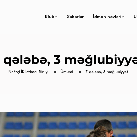
Klub
Xəbərlər
İdman növləri
U
 qələbə, 3 məğlubiyy
Neftçi İK İctimai Birliyi
Ümumi
7 qələbə, 3 məğlubiyyət