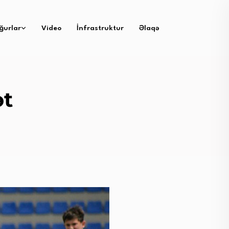
ğurlar
Video
İnfrastruktur
Əlaqə
ət