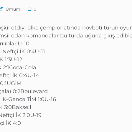
Ümumi
0
əşkil etdiyi ölkə çempionatında növbəti turun oyun
msil edən komandalar bu turda uğurla çıxış edibl
ılıblar:U-10
-Neftçi İK 0:4U-11
K 1:3U-12
K 2:1Coca-Cola
eftçi İK 0:4U-14
K 0:1UGİM
tçala) 0:2Boulevard
i İK-Gəncə TİM 1:0U-16
K 3:0Baksell
Neftçi İK 2:0U-19
i İK 4:0