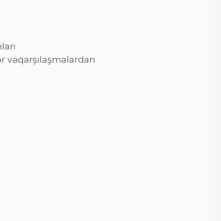
ları
ər vəqarşılaşmalardan