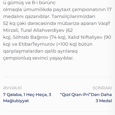
ü gümüş və 8-i bürünc
olmaqla ümumilikdə paytaxt çempionatının 17
medalını qazanıblar. Təmsilçilərimizdən
52 kq çəki dərəcəsində mübarizə aparan Vaqif
Mirzəli, Tural Allahverdiyev (62
kq), Söhrab Bağırov (74 kq), Xalid Niftəliyev (90
kq) və EtibarTeymurov (+100 kq) bütün
qarşılaşmalardan qalib ayrılaraq
çempionluq sevinci yaşayıblar.
ƏVVƏLKI
SONRAKI
7 Qələbə, 1 Heç-Heçə, 3
“Qızıl Qran-Pri”dən Daha
Məğlubiyyət
3 Medal