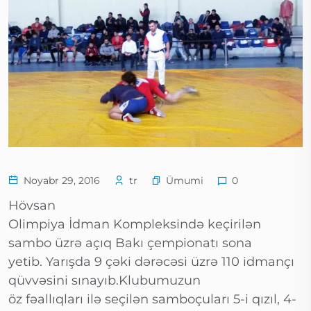
Ümumi
Noyabr 29, 2016
tr
0
Hövsan
Olimpiya İdman Kompleksində keçirilən
sambo üzrə açıq Bakı çempionatı sona
yetib. Yarışda 9 çəki dərəcəsi üzrə 110 idmançı
qüvvəsini sınayıb.Klubumuzun
öz fəallıqları ilə seçilən samboçuları 5-i qızıl, 4-