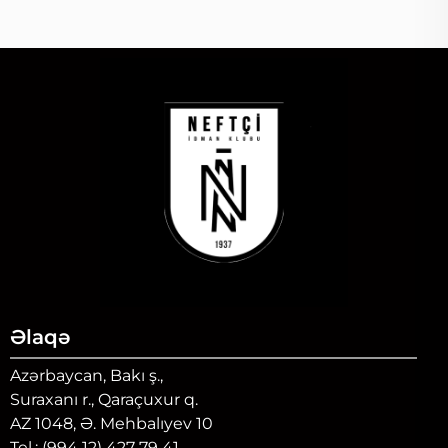
Əlaqə
Azərbaycan, Bakı ş.,
Suraxanı r., Qaraçuxur q.
AZ 1048, Ə. Mehbalıyev 10
Tel.: (994 12) 427 79 41