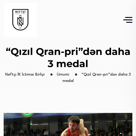
“Qızıl Qran-pri”dən daha
3 medal
Neftçi İK İctimai Birliyi
Ümumi
“Qızıl Qran-pri”dən daha 3
medal