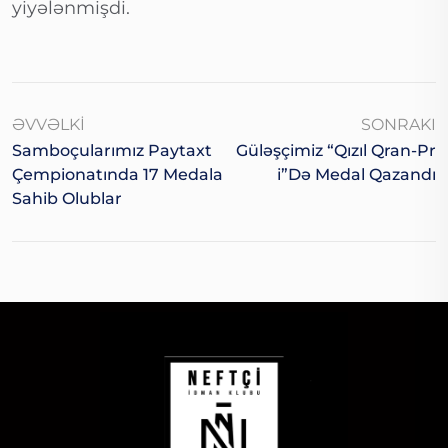
yiyələnmişdi.
ƏVVƏLKI
SONRAKI
Samboçularımız Paytaxt
Güləşçimiz “Qızıl Qran-Pr
Çempionatında 17 Medala
I”də Medal Qazandı
Sahib Olublar