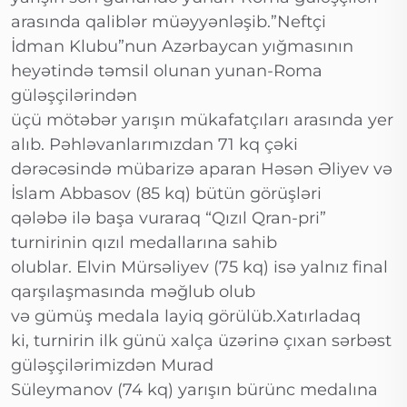
arasında qaliblər müəyyənləşib.”Neftçi
İdman Klubu”nun Azərbaycan yığmasının
heyətində təmsil olunan yunan-Roma
güləşçilərindən
üçü mötəbər yarışın mükafatçıları arasında yer
alıb. Pəhləvanlarımızdan 71 kq çəki
dərəcəsində mübarizə aparan Həsən Əliyev və
İslam Abbasov (85 kq) bütün görüşləri
qələbə ilə başa vuraraq “Qızıl Qran-pri”
turnirinin qızıl medallarına sahib
olublar. Elvin Mürsəliyev (75 kq) isə yalnız final
qarşılaşmasında məğlub olub
və gümüş medala layiq görülüb.Xatırladaq
ki, turnirin ilk günü xalça üzərinə çıxan sərbəst
güləşçilərimizdən Murad
Süleymanov (74 kq) yarışın bürünc medalına