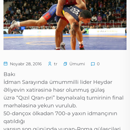
Ümumi
Noyabr 28, 2016
tr
0
Bakı
İdman Sarayında ümummilli lider Heydər
Əliyevin xatirəsinə həsr olunmuş güləş
üzrə “Qızıl Qran-pri” beynəlxalq turnirinin final
mərhələsinə yekun vurulub.
50-dənçox ölkədən 700-ə yaxın idmançının
qatıldığı
yarışın son günündə yunan-Roma güləşçiləri