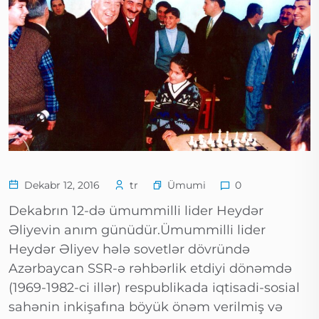
Ümumi
Dekabr 12, 2016
tr
0
Dekabrın 12-də ümummilli lider Heydər
Əliyevin anım günüdür.Ümummilli lider
Heydər Əliyev hələ sovetlər dövründə
Azərbaycan SSR-ə rəhbərlik etdiyi dönəmdə
(1969-1982-ci illər) respublikada iqtisadi-sosial
sahənin inkişafına böyük önəm verilmiş və