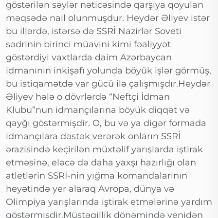
göstərilən səylər nəticəsində qarşıya qoyulan
məqsədə nail olunmuşdur. Heydər Əliyev istər
bu illərdə, istərsə də SSRİ Nazirlər Soveti
sədrinin birinci müavini kimi fəaliyyət
göstərdiyi vaxtlarda daim Azərbaycan
idmanının inkişafı yolunda böyük işlər görmüş,
bu istiqamətdə var gücü ilə çalışmışdır.Heydər
Əliyev hələ o dövrlərdə “Neftçi İdman
Klubu”nun idmançılarına böyük diqqət və
qayğı göstərmişdir. O, bu və ya digər formada
idmançılara dəstək verərək onların SSRİ
ərazisində keçirilən müxtəlif yarışlarda iştirak
etməsinə, eləcə də daha yaxşı hazırlığı olan
atletlərin SSRİ-nin yığma komandalarının
heyətində yer alaraq Avropa, dünya və
Olimpiya yarışlarında iştirak etmələrinə yardım
göstərmişdir.Müstəqillik dönəmində yenidən