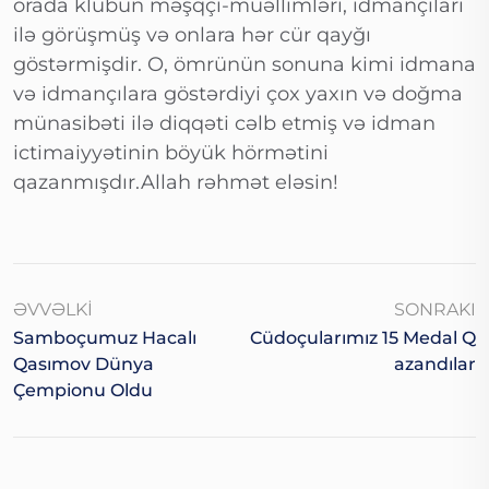
orada klubun məşqçi-müəllimləri, idmançıları
ilə görüşmüş və onlara hər cür qayğı
göstərmişdir. O, ömrünün sonuna kimi idmana
və idmançılara göstərdiyi çox yaxın və doğma
münasibəti ilə diqqəti cəlb etmiş və idman
ictimaiyyətinin böyük hörmətini
qazanmışdır.Allah rəhmət eləsin!
ƏVVƏLKI
SONRAKI
Samboçumuz Hacalı
Cüdoçularımız 15 Medal Q
Qasımov Dünya
Azandılar
Çempionu Oldu