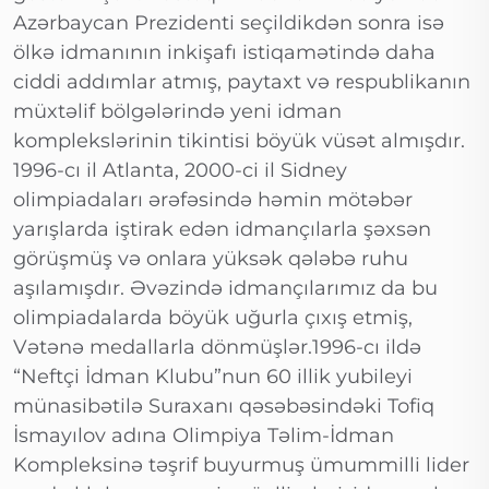
Azərbaycan Prezidenti seçildikdən sonra isə
ölkə idmanının inkişafı istiqamətində daha
ciddi addımlar atmış, paytaxt və respublikanın
müxtəlif bölgələrində yeni idman
komplekslərinin tikintisi böyük vüsət almışdır.
1996-cı il Atlanta, 2000-ci il Sidney
olimpiadaları ərəfəsində həmin mötəbər
yarışlarda iştirak edən idmançılarla şəxsən
görüşmüş və onlara yüksək qələbə ruhu
aşılamışdır. Əvəzində idmançılarımız da bu
olimpiadalarda böyük uğurla çıxış etmiş,
Vətənə medallarla dönmüşlər.1996-cı ildə
“Neftçi İdman Klubu”nun 60 illik yubileyi
münasibətilə Suraxanı qəsəbəsindəki Tofiq
İsmayılov adına Olimpiya Təlim-İdman
Kompleksinə təşrif buyurmuş ümummilli lider