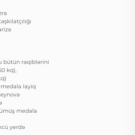
zrə
şkilatçılığı
rizə
 bütün rəqiblərini
50 kq),
kq)
 medala layiq
seynova
ə
 gümüş medala
ncü yerdə