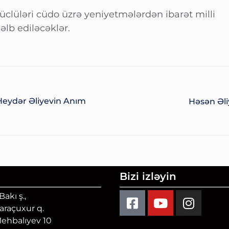
 güclüləri cüdo üzrə yeniyetmələrdən ibarət milli
lb ediləcəklər.
eydər Əliyevin Anım
Həsən Əl
Bizi izləyin
akı ş.,
Qaraçuxur q.
Mehbalıyev 10