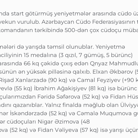
nda start götürmüş yeniyetmələr arasında cüdo ü
 yekun vurulub. Azərbaycan Cüdo Federasiyasının tə
69 komandanın tərkibində 500-dən çox cüdoçu müba
ələri də yarışda təmsil olunublar. Yeniyetmə
ciliyinin 15 medalına (3 qızıl, 7 gümüş, 5 bürünc)
 arasında 66 kq çəkidə çıxış edən Qnyaz Mahmudlu
sünün ən yüksək pilləsinə qalxıb. Elxan Əkbərov (
Rişad Xanlarzadə (90 kq) və Camal Feyziyev (+90 
lə (55 kq) İbrahim Ağakişiyev (81 kq) isə bürünc
çularımızdan Fəridə Səfərova (52 kq) və Fidan Hü
dını qazanıblar. Yalnız finalda məğlub olan Ülviyy
smər İskəndərzadə (52 kq) və Cəmalə Muqumova
gər cüdoçuları Nigar Əzimova (48
 (52 kq) və Fidan Vəliyeva (57 kq) isə yarışı üçü