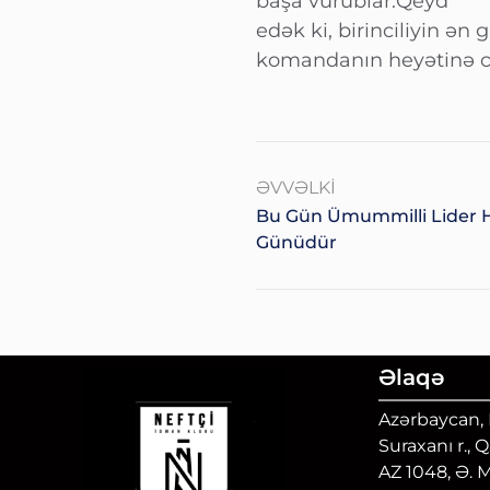
başa vurublar.Qeyd
edək ki, birinciliyin ən
komandanın heyətinə cə
ƏVVƏLKI
Bu Gün Ümummilli Lider H
Günüdür
Əlaqə
Azərbaycan, B
Suraxanı r., 
AZ 1048, Ə. 