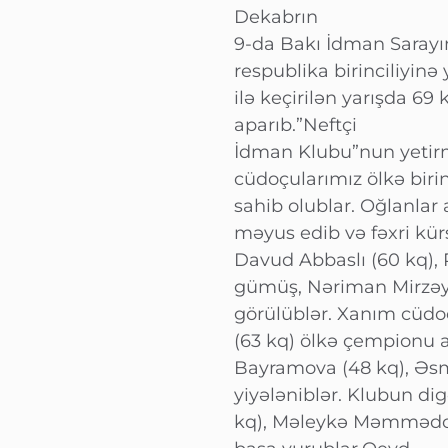
Dekabrın
9-da Bakı İdman Sarayı
respublika birinciliyinə
ilə keçirilən yarışda 
aparıb.”Neftçi
İdman Klubu”nun yetirm
cüdoçularımız ölkə birin
sahib olublar. Oğlanlar
məyus edib və fəxri kür
Davud Abbaslı (60 kq), 
gümüş, Nəriman Mirzəyev
görülüblər. Xanım cüdo
(63 kq) ölkə çempionu a
Bayramova (48 kq), Ə
yiyələniblər. Klubun di
kq), Məleykə Məmmədova