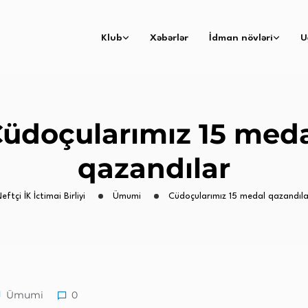
Klub
Xəbərlər
İdman növləri
U
üdoçularımız 15 med
qazandılar
eftçi İK İctimai Birliyi
Ümumi
Cüdoçularımız 15 medal qazandıla
Ümumi
0