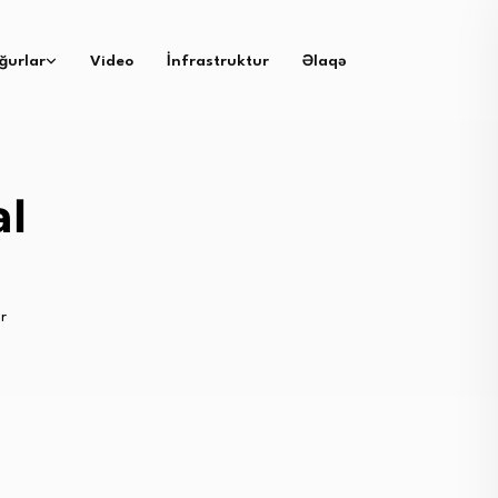
ğurlar
Video
İnfrastruktur
Əlaqə
al
r